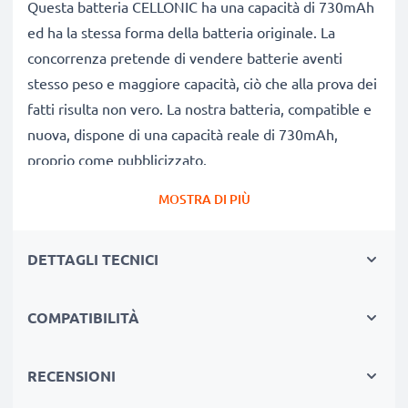
Questa batteria CELLONIC ha una capacità di 730mAh
ed ha la stessa forma della batteria originale. La
concorrenza pretende di vendere batterie aventi
stesso peso e maggiore capacità, ciò che alla prova dei
fatti risulta non vero. La nostra batteria, compatible e
nuova, dispone di una capacità reale di 730mAh,
proprio come pubblicizzato.
Grandi prestazioni: batteria VW-VBX090 compatibile
MOSTRA DI PIÙ
Le nostre batterie sostitutive forniscono
continuamente altissime performance in termini di
DETTAGLI TECNICI
potenza & autonomia. Le prestazioni eguagliano o
superano quelle della vecchia batteria originale
Panasonic, raggiungendo un altissimo numero di cicli
COMPATIBILITÀ
di carica-scarica.
Qualità superiore & alti standard di sicurezza
RECENSIONI
Specialisti dal 2004, le nostre batterie di ricambio sono