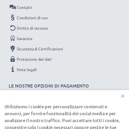
Contatti
Condizioni di uso
Diritto di recesso
Garanzia
Sicurezza & Certificazioni
Protezione dei dati
Note legali
LE NOSTRE OPZIONI DI PAGAMENTO
×
Utilizziamo i cookie per personalizzare contenuti e
I NOSTRI PARTNER DI SPEDIZIONE
annunci, per fornire funzionalità dei social media e per
analizzare il nostro traffico. Puoi accettare tutti i cookie,
consentire solo i cookie necessari oppure gestire le tue
© subtel.it 2026