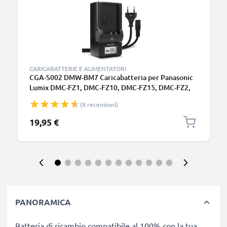
CARICABATTERIE E ALIMENTATORI
CGA-S002 DMW-BM7 Caricabatteria per Panasonic
Lumix DMC-FZ1, DMC-FZ10, DMC-FZ15, DMC-FZ2,
DMC-FZ20, DMC-FZ3, DMC-FZ4, DMC-FZ5 Batterie
(9 recensioni)
per fotocamera marca CELLONIC
19,95 €
PANORAMICA
Batteria di ricambio compatibile al 100% con la tua