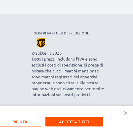
I NOSTRI PARTNER DI SPEDIZIONE
© subtel.it 2026
Tutti i prezzi includono l'IVA e sono
esclusi i costi di spedizione. Si prega di
notare che tutti i marchi menzionati
sono marchi registrati dei rispettivi
proprietari e sono citati sulle nostre
pagine web esclusivamente per fornire
informazioni sui nostri prodotti.
×
RIFIUTA
ACCETTA TUTTI