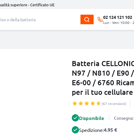
ualità superiore - Certificato UE
02 124 121 102
Lun - Ven: 10:00 - 
Batteria CELLONIC
N97 / N810 / E90 / 
E6-00 / 6760 Rica
per il tuo cellula
(67 recensioni)
Disponibile
Consegna: 
4.95 €
Spedizione: