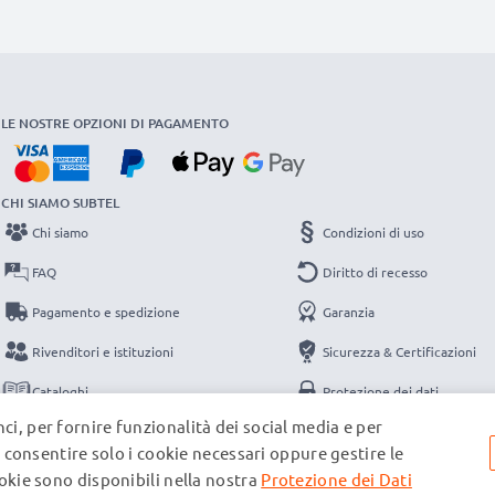
LE NOSTRE OPZIONI DI PAGAMENTO
CHI SIAMO SUBTEL
Chi siamo
Condizioni di uso
FAQ
Diritto di recesso
Pagamento e spedizione
Garanzia
Rivenditori e istituzioni
Sicurezza & Certificazioni
Cataloghi
Protezione dei dati
ci, per fornire funzionalità dei social media e per
Contatti
Note legali
e, consentire solo i cookie necessari oppure gestire le
ookie sono disponibili nella nostra
Protezione dei Dati