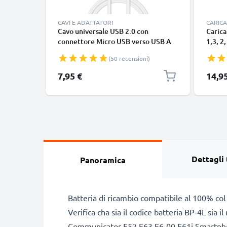
CAVI E ADATTATORI
CARICA
Cavo universale USB 2.0 con
Carica
connettore Micro USB verso USB A
1,3, 2,
cavetto dati & ricarica 1A in PVC
220, 3
(50 recensioni)
bianco
625, 6
1000m
7,95 €
14,9
europ
Dettagli 
Panoramica
Batteria di ricambio compatibile al 100% col
Verifica cha sia il codice batteria BP-4L sia 
Communicator E52 E63 E6-00 E61i Smartpho