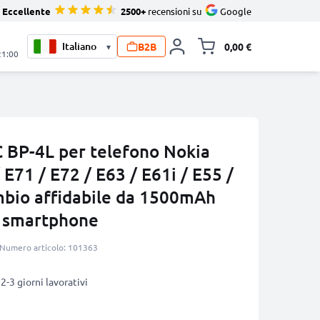
Eccellente
2500+
recensioni su
Google
B2B
0,00 €
▾
Alli
21:00
 BP-4L per telefono Nokia
E71 / E72 / E63 / E61i / E55 /
mbio affidabile da 1500mAh
re smartphone
Numero articolo: 101363
2-3 giorni lavorativi