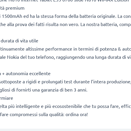
lità premium
 1500mAh ed ha la stessa forma della batteria originale. La co
he alla prova dei fatti risulta non vero. La nostra batteria, com
durata di vita utile
ontinuamente altissime performance in termini di potenza & aut
nale Nokia del tuo telefono, raggiungendo una lunga durata di vit
za + autonomia eccellente
sottoposte a rigidi e prolungati test durante l’intera produzione, 
osi di fornirti una garanzia di ben 3 anni.
armiare
 scelta più intelligente e più ecosostenibile che tu possa fare, e
fare compromessi sulla qualità: ordina ora!