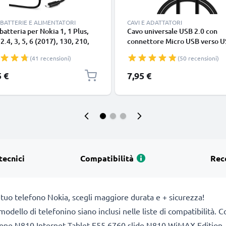
BATTERIE E ALIMENTATORI
CAVI E ADATTATORI
batteria per Nokia 1, 1 Plus,
Cavo universale USB 2.0 con
 2.4, 3, 5, 6 (2017), 130, 210,
connettore Micro USB verso U
310 (2017), Lumia 520, 530,
cavetto dati & ricarica 1A in P
(41 recensioni)
(50 recensioni)
30, 635, 735, 1320, 5W 1A /
nero
A Caricatore 1.1m con spina
5 €
7,95 €
ea
tecnici
Compatibilità
Rec
 tuo telefono Nokia, scegli maggiore durata e + sicurezza!
il modello di telefonino siano inclusi nelle liste di compatibilit
ne N810 Internet Tablet E55 6760 slide N810 WiMAX Edition