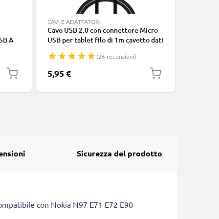
CAVI E ADATTATORI
CAVI E AD
Cavo USB 2.0 con connettore Micro
Cavo USB
SB A
USB per tablet filo di 1m cavetto dati
USB per t
VC
& ricarica 1A in piacevole PVC nero
1,3, 2, 2.
(26 recensioni)
220, 3310
dati & ri
5,95 €
7,95 €
cellulare
ensioni
Sicurezza del prodotto
à. Compatibile con Nokia N97 E71 E72 E90