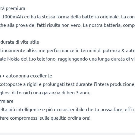
lità premium
 1000mAh ed ha la stessa forma della batteria originale. La co
he alla prova dei fatti risulta non vero. La nostra batteria, com
durata di vita utile
ontinuamente altissime performance in termini di potenza & aut
nale Nokia del tuo telefono, raggiungendo una lunga durata di vit
za + autonomia eccellente
sottoposte a rigidi e prolungati test durante l’intera produzione, 
osi di fornirti una garanzia di ben 3 anni.
armiare
 scelta più intelligente e più ecosostenibile che tu possa fare, e
fare compromessi sulla qualità: ordina ora!