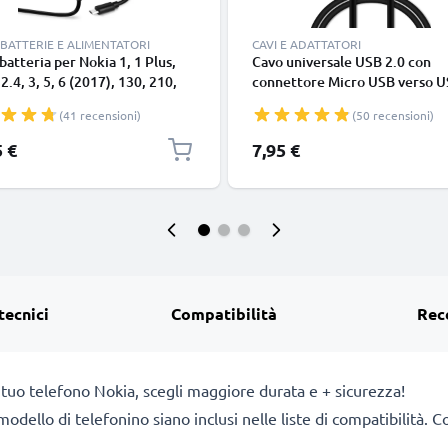
BATTERIE E ALIMENTATORI
CAVI E ADATTATORI
batteria per Nokia 1, 1 Plus,
Cavo universale USB 2.0 con
 2.4, 3, 5, 6 (2017), 130, 210,
connettore Micro USB verso U
310 (2017), Lumia 520, 530,
cavetto dati & ricarica 1A in P
(41 recensioni)
(50 recensioni)
30, 635, 735, 1320, 5W 1A /
nero
A Caricatore 1.1m con spina
5 €
7,95 €
ea
tecnici
Compatibilità
Rec
 tuo telefono Nokia, scegli maggiore durata e + sicurezza!
 il modello di telefonino siano inclusi nelle liste di compatibili