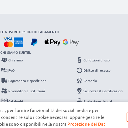
LE NOSTRE OPZIONI DI PAGAMENTO
CHI SIAMO SUBTEL
Chi siamo
Condizioni di uso
FAQ
Diritto di recesso
Pagamento e spedizione
Garanzia
Rivenditori e istituzioni
Sicurezza & Certificazioni
Cataloghi
Protezione dei dati
ci, per fornire funzionalità dei social media e per
Contatti
Note legali
e, consentire solo i cookie necessari oppure gestire le
ookie sono disponibili nella nostra
Protezione dei Dati