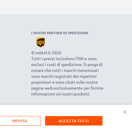
I NOSTRI PARTNER DI SPEDIZIONE
© subtel.it 2026
Tutti i prezzi includono l'IVA e sono
esclusi i costi di spedizione. Si prega di
notare che tutti i marchi menzionati
sono marchi registrati dei rispettivi
proprietari e sono citati sulle nostre
pagine web esclusivamente per fornire
informazioni sui nostri prodotti.
×
RIFIUTA
ACCETTA TUTTI