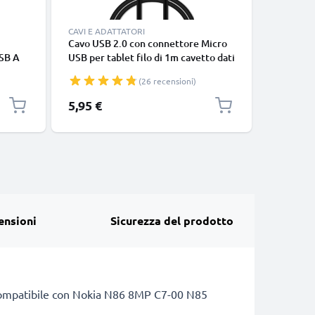
CAVI E ADATTATORI
CAVI E AD
Cavo USB 2.0 con connettore Micro
Cavo USB
SB A
USB per tablet filo di 1m cavetto dati
USB per t
VC
& ricarica 1A in piacevole PVC nero
1,3, 2, 2.
(26 recensioni)
220, 3310
dati & ri
5,95 €
7,95 €
cellulare
ensioni
Sicurezza del prodotto
tà. Compatibile con Nokia N86 8MP C7-00 N85