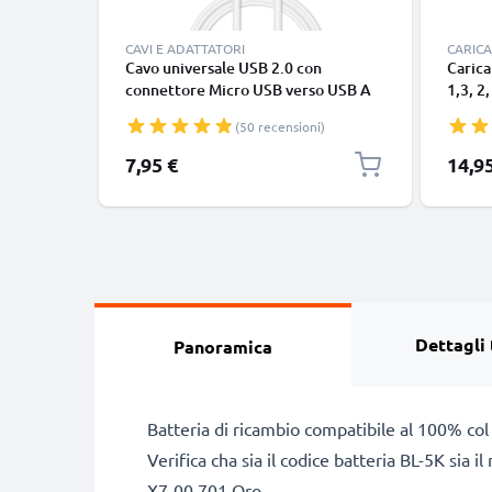
CAVI E ADATTATORI
CARICA
Cavo universale USB 2.0 con
Carica
connettore Micro USB verso USB A
1,3, 2,
cavetto dati & ricarica 1A in PVC
220, 3
(50 recensioni)
bianco
625, 6
1000m
7,95 €
14,9
europ
Dettagli 
Panoramica
Batteria di ricambio compatibile al 100% col
Verifica cha sia il codice batteria BL-5K sia
X7-00 701 Oro