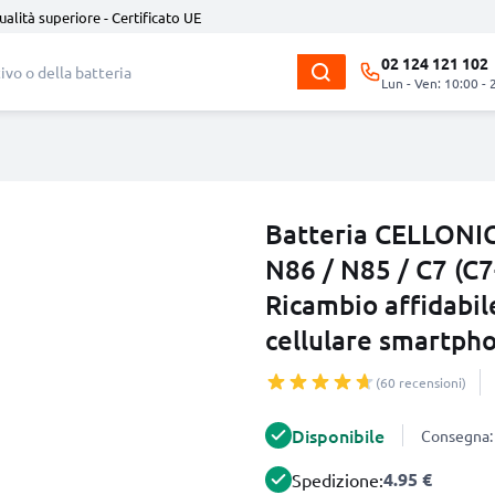
ualità superiore - Certificato UE
02 124 121 102
Lun - Ven: 10:00 - 
Batteria CELLONIC
N86 / N85 / C7 (C7
Ricambio affidabil
cellulare smartph
(60 recensioni)
Disponibile
Consegna: 
4.95 €
Spedizione: