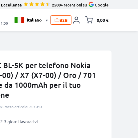
Eccellente
2500+
recensioni su
Google
B2B
0,00 €
▾
Alli
21:00
 BL-5K per telefono Nokia
-00) / X7 (X7-00) / Oro / 701
e da 1000mAh per il tuo
one
Numero articolo: 201013
2-3 giorni lavorativi