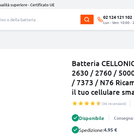
ualità superiore - Certificato UE
02 124 121 102
Lun - Ven: 10:00 - 
Batteria CELLONIC
2630 / 2760 / 5000
/ 7373 / N76 Rica
il tuo cellulare s
(36 recensioni)
Disponibile
Consegna: 
4.95 €
Spedizione: