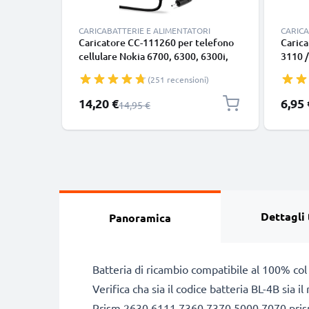
CARICABATTERIE E ALIMENTATORI
CARICA
Caricatore CC-111260 per telefono
Carica
cellulare Nokia 6700, 6300, 6300i,
3110 /
6303, 6303i, 5800, 5310, 3110, E90,
N8 / N
(251 recensioni)
E72, E71, N73, N70, N8 Ricambio
di 1.1
caricabatteria di smartphone per
5V 0.5
Prezzo speciale
Prezzo
14,20 €
6,95 
Prezzo normale
14,95 €
un'alimentazione elettrica 2.5W
potent
0.5A / 500mA efficiente & sicura
Dettagli 
Panoramica
Batteria di ricambio compatibile al 100% col
Verifica cha sia il codice batteria BL-4B sia
Prism 2630 6111 7360 7370 5000 7070 pri