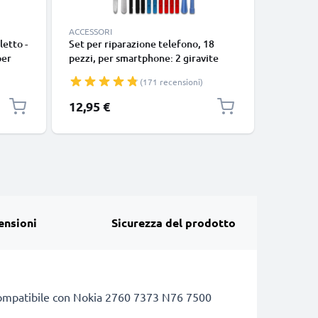
ACCESSORI
CAVI E AD
letto -
Set per riparazione telefono, 18
Cavo uni
per
pezzi, per smartphone: 2 giravite
connetto
bile
pentalobo, 4 cacciavite TORX,
cavetto d
(171 recensioni)
r
pinzette, levetta e tanto altro ancora
nero
mere -
| kit per smontare smartphone
12,95 €
7,95 €
ensioni
Sicurezza del prodotto
tà. Compatibile con Nokia 2760 7373 N76 7500