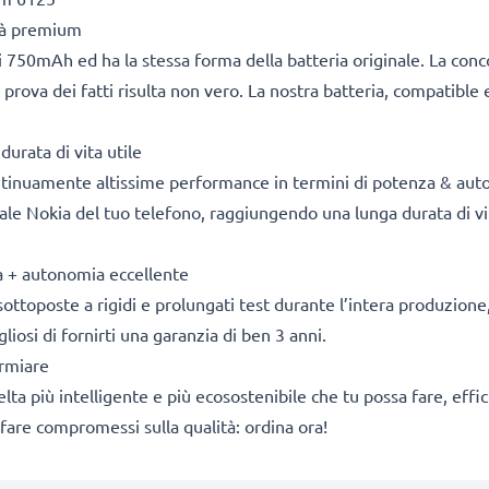
ità premium
 750mAh ed ha la stessa forma della batteria originale. La con
 prova dei fatti risulta non vero. La nostra batteria, compatible 
durata di vita utile
ontinuamente altissime performance in termini di potenza & aut
nale Nokia del tuo telefono, raggiungendo una lunga durata di vit
za + autonomia eccellente
sottoposte a rigidi e prolungati test durante l’intera produzione, 
osi di fornirti una garanzia di ben 3 anni.
armiare
 scelta più intelligente e più ecosostenibile che tu possa fare, e
fare compromessi sulla qualità: ordina ora!