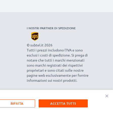
I NOSTRI PARTNER DI SPEDIZIONE
© subtel.it 2026
Tutti i prezzi includono l'IVA e sono
esclusi i costi di spedizione. Si prega di
notare che tutti i marchi menzionati
sono marchi registrati dei rispettivi
proprietari e sono citati sulle nostre
pagine web esclusivamente per fornire
informazioni sui nostri prodotti.
×
RIFIUTA
ACCETTA TUTTI