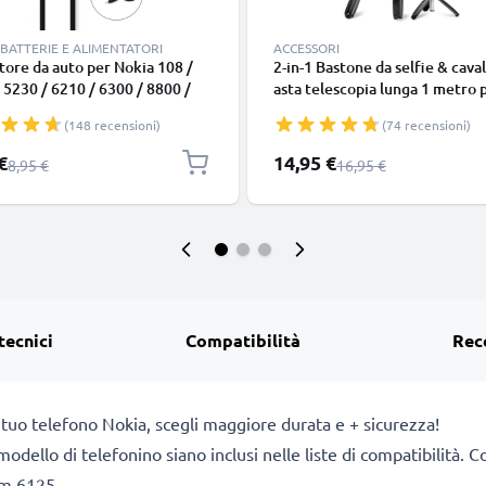
BATTERIE E ALIMENTATORI
ACCESSORI
tore da auto per Nokia 108 /
2-in-1 Bastone da selfie & caval
 5230 / 6210 / 6300 / 8800 /
asta telescopia lunga 1 metro 
70 / N95 / E71 / Asha 300, filo
stabili selfie - treppiede estrai
(148 recensioni)
(74 recensioni)
m, ricarica rapida in macchina a
con telecomando bluetooth pe
A / 500mA Caricabatteria
cellulari smartphone e fotoca
 speciale
Prezzo speciale
€
14,95 €
Prezzo normale
Prezzo normale
8,95 €
16,95 €
e e sicuro
Compatibile con iPhone Gopro
telefoni Android -Colore nero
tecnici
Compatibilità
Rec
 tuo telefono Nokia, scegli maggiore durata e + sicurezza!
 il modello di telefonino siano inclusi nelle liste di compatibili
sm 6125