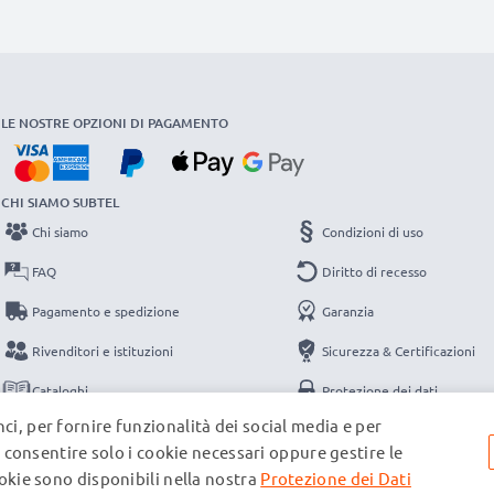
LE NOSTRE OPZIONI DI PAGAMENTO
CHI SIAMO SUBTEL
Chi siamo
Condizioni di uso
FAQ
Diritto di recesso
Pagamento e spedizione
Garanzia
Rivenditori e istituzioni
Sicurezza & Certificazioni
Cataloghi
Protezione dei dati
ci, per fornire funzionalità dei social media e per
Contatti
Note legali
e, consentire solo i cookie necessari oppure gestire le
ookie sono disponibili nella nostra
Protezione dei Dati