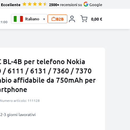
Eccellente
2500+
recensioni su
Google
B2B
0,00 €
▾
Alli
21:00
 BL-4B per telefono Nokia
 / 6111 / 6131 / 7360 / 7370
mbio affidabile da 750mAh per
martphone
Numero articolo: 111128
2-3 giorni lavorativi