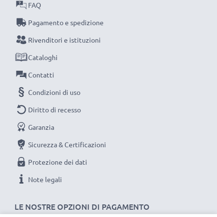
FAQ
Scegli CELLONIC, scegli la lunga durata, non fare
Pagamento e spedizione
compromessi sulla qualità: ordina ora!
Rivenditori e istituzioni
Cataloghi
Contatti
Condizioni di uso
Diritto di recesso
Garanzia
Sicurezza & Certificazioni
Protezione dei dati
Note legali
LE NOSTRE OPZIONI DI PAGAMENTO