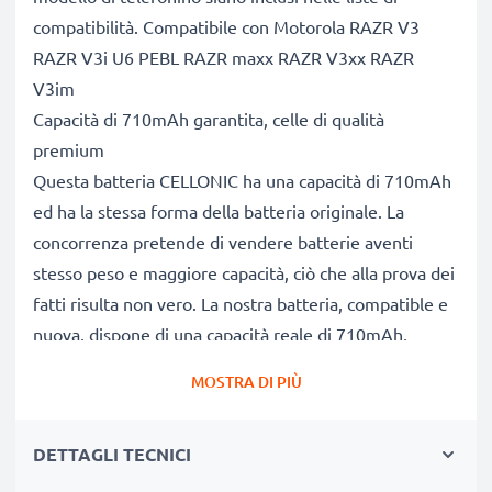
compatibilità. Compatibile con Motorola RAZR V3
RAZR V3i U6 PEBL RAZR maxx RAZR V3xx RAZR
V3im
Capacità di 710mAh garantita, celle di qualità
premium
Questa batteria CELLONIC ha una capacità di 710mAh
ed ha la stessa forma della batteria originale. La
concorrenza pretende di vendere batterie aventi
stesso peso e maggiore capacità, ciò che alla prova dei
fatti risulta non vero. La nostra batteria, compatible e
nuova, dispone di una capacità reale di 710mAh,
proprio come pubblicizzato.
MOSTRA DI PIÙ
Grandi prestazioni: batteria BA700, BR50 con lunga
durata di vita utile
DETTAGLI TECNICI
Le nostre batterie sostitutive forniscono
continuamente altissime performance in termini di