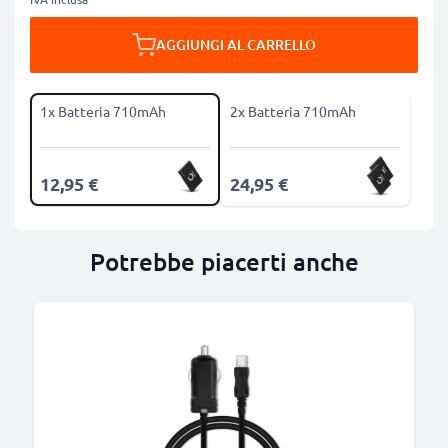
AGGIUNGI AL CARRELLO
1x Batteria 710mAh
2x Batteria 710mAh
12,95 €
24,95 €
Potrebbe piacerti anche
B