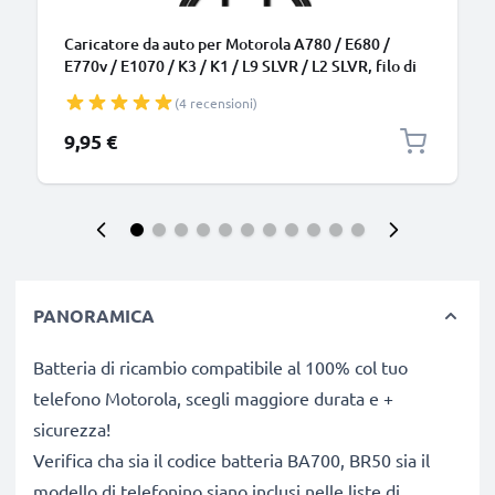
Caricatore da auto per Motorola A780 / E680 /
E770v / E1070 / K3 / K1 / L9 SLVR / L2 SLVR, filo di
1.1m, ricarica rapida in macchina a 5V 1A / 1000mA
(4 recensioni)
Caricabatteria potente e sicuro
9,95 €
PANORAMICA
Batteria di ricambio compatibile al 100% col tuo
telefono Motorola, scegli maggiore durata e +
sicurezza!
Verifica cha sia il codice batteria BA700, BR50 sia il
modello di telefonino siano inclusi nelle liste di