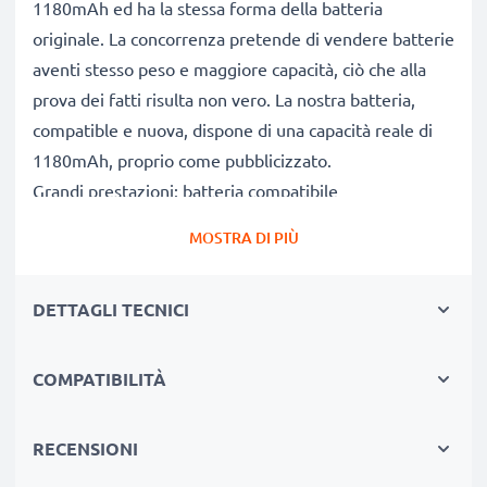
1180mAh ed ha la stessa forma della batteria
originale. La concorrenza pretende di vendere batterie
aventi stesso peso e maggiore capacità, ciò che alla
prova dei fatti risulta non vero. La nostra batteria,
compatible e nuova, dispone di una capacità reale di
1180mAh, proprio come pubblicizzato.
Grandi prestazioni: batteria compatibile
Le nostre batterie sostitutive forniscono
MOSTRA DI PIÙ
continuamente altissime performance in termini di
potenza & autonomia. Le prestazioni eguagliano o
DETTAGLI TECNICI
superano quelle della vecchia batteria originale
Magnex, raggiungendo un altissimo numero di cicli di
carica-scarica.
COMPATIBILITÀ
Qualità superiore & alti standard di sicurezza
Specialisti dal 2004, le nostre batterie di ricambio sono
RECENSIONI
sottoposte a rigidi e prolungati test durante l’intera