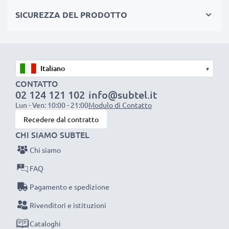
produzione, rispettando tutti i più alti standard vigenti
SICUREZZA DEL PRODOTTO
nell’Unione Europea. Per questo siamo orgogliosi di
fornirti una garanzia di ben 3 anni.
La scelta ecosostenibile che ti fa anche risparmiare
Sostituisci la batteria, non la macchina fotografica! È la
▾
scelta più intelligente e più ecosostenibile che tu
CONTATTO
possa fare, efficientando e riducendo l’impatto
02 124 121 102
info@subtel.it
ambientale e gli scarti superflui.
Lun - Ven: 10:00 - 21:00
Modulo di Contatto
Scegli CELLONIC, scegli la lunga durata e l'efficienza,
Recedere dal contratto
non fare compromessi sulla qualità: ordina ora!
CHI SIAMO SUBTEL
Chi siamo
FAQ
Pagamento e spedizione
Rivenditori e istituzioni
Cataloghi