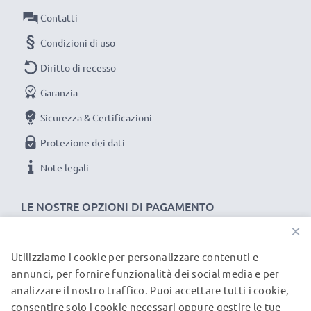
Contatti
Condizioni di uso
Diritto di recesso
Garanzia
Sicurezza & Certificazioni
Protezione dei dati
Note legali
LE NOSTRE OPZIONI DI PAGAMENTO
×
Utilizziamo i cookie per personalizzare contenuti e
I NOSTRI PARTNER DI SPEDIZIONE
annunci, per fornire funzionalità dei social media e per
analizzare il nostro traffico. Puoi accettare tutti i cookie,
consentire solo i cookie necessari oppure gestire le tue
© subtel.it 2026