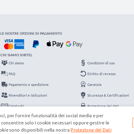
LE NOSTRE OPZIONI DI PAGAMENTO
CHI SIAMO SUBTEL
Chi siamo
Condizioni di uso
FAQ
Diritto di recesso
Pagamento e spedizione
Garanzia
Rivenditori e istituzioni
Sicurezza & Certificazioni
Cataloghi
Protezione dei dati
ci, per fornire funzionalità dei social media e per
Contatti
Note legali
e, consentire solo i cookie necessari oppure gestire le
ookie sono disponibili nella nostra
Protezione dei Dati