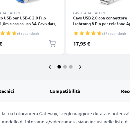
 ADATTATORI
CAVI E ADATTATORI
o USB per USB-C 2.0 Filo
Cavo USB 2.0 con connettore
1,0m ricarica usb 3A Cavo dati,
Lightning 8 Pin per telefono A
in resistente PVC per
iPhone 14, 13, 12, 11, X, XS, XR
(6 recensioni)
(37 recensioni)
phone (Samsung, Huawei,
SE filo di 1m cavetto dati & ric
 Pixel), fotocamera Canon,
in bianco per cellulare
€
17,95 €
onic Lumix, Sony connettore
tecnici
Compatibilità
Rec
n la tua fotocamera Gateway, scegli maggiore durata e potenza!
a il modello di fotocamera/videocamera siano inclusi nelle liste 