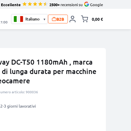
Eccellente
2500+
recensioni su
Google
B2B
0,00 €
▾
Alli
21:00
way DC-T50 1180mAh , marca
 di lunga durata per macchine
deocamere
umero articolo: 900036
2-3 giorni lavorativi