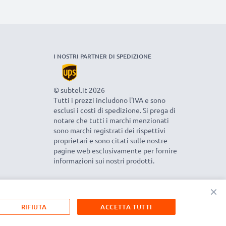
I NOSTRI PARTNER DI SPEDIZIONE
© subtel.it 2026
Tutti i prezzi includono l'IVA e sono
esclusi i costi di spedizione. Si prega di
notare che tutti i marchi menzionati
sono marchi registrati dei rispettivi
proprietari e sono citati sulle nostre
pagine web esclusivamente per fornire
informazioni sui nostri prodotti.
×
RIFIUTA
ACCETTA TUTTI