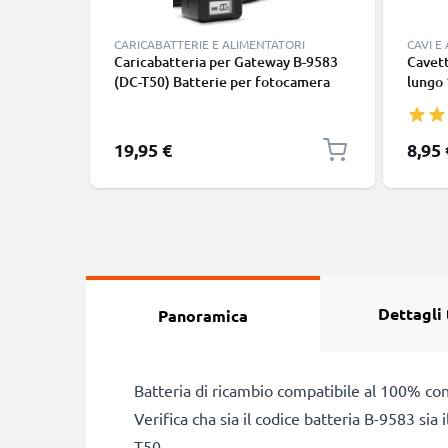
CARICABATTERIE E ALIMENTATORI
CAVI E
Caricabatteria per Gateway B-9583
Cavett
(DC-T50) Batterie per fotocamera
lungo 
marca CELLONIC
nero, 
smart
Google
19,95 €
8,95 
Panas
tipo C
Dettagli 
Panoramica
Batteria di ricambio compatibile al 100% co
Verifica cha sia il codice batteria B-9583 si
T50