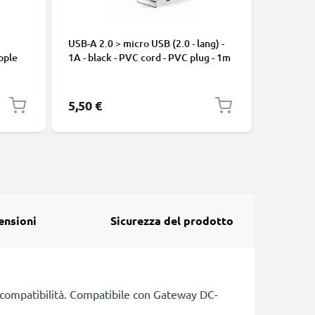
USB-A 2.0 > micro USB (2.0 - lang) -
Cavo USB
pple
1A - black - PVC cord - PVC plug - 1m
iPhone 17
, 8, 7,
Pro Max, 
arica
Samsung 
Google Pi
5,50 €
2,95 €
XL Xiaom
Pro+, No
13 3A ca
ensioni
Sicurezza del prodotto
di compatibilità. Compatibile con Gateway DC-