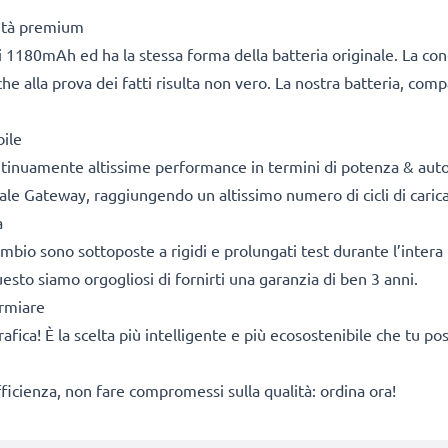
lità premium
 1180mAh ed ha la stessa forma della batteria originale. La co
he alla prova dei fatti risulta non vero. La nostra batteria, com
bile
ontinuamente altissime performance in termini di potenza & aut
ale Gateway, raggiungendo un altissimo numero di cicli di carica
a
cambio sono sottoposte a rigidi e prolungati test durante l’intera 
sto siamo orgogliosi di fornirti una garanzia di ben 3 anni.
armiare
rafica! È la scelta più intelligente e più ecosostenibile che tu p
fficienza, non fare compromessi sulla qualità: ordina ora!