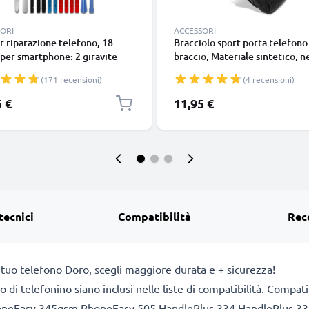
ORI
ACCESSORI
r riparazione telefono, 18
Bracciolo sport porta telefono
 per smartphone: 2 giravite
braccio, Materiale sintetico, n
obo, 4 cacciavite TORX,
fascia porta smartphone da cor
(171 recensioni)
(4 recensioni)
te, levetta e tanto altro ancora
sport all’aperto, bracciale
per smontare smartphone
compatibile con braccio di uo
5 €
11,95 €
donna, idrorepellente
tecnici
Compatibilità
Rec
 tuo telefono Doro, scegli maggiore durata e + sicurezza!
dello di telefonino siano inclusi nelle liste di compatibilità. Co
neEasy 345gsm PhoneEasy 505 HandlePlus 334 HandlePlus 3