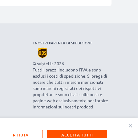
I NOSTRI PARTNER DI SPEDIZIONE
© subtel.it 2026
Tutti i prezzi includono l'IVA e sono
esclusi i costi di spedizione. Si prega di
notare che tutti i marchi menzionati
sono marchi registrati dei rispettivi
proprietari e sono citati sulle nostre
pagine web esclusivamente per fornire
informazioni sui nostri prodotti.
×
RIFIUTA
ACCETTA TUTTI