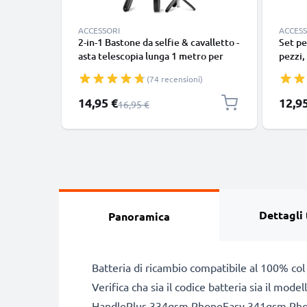
ACCESSORI
ACCESS
2-in-1 Bastone da selfie & cavalletto -
Set pe
asta telescopia lunga 1 metro per
pezzi,
stabili selfie - treppiede estraibile
pental
(74 recensioni)
con telecomando bluetooth per
pinzet
cellulari smartphone e fotocamere -
| kit 
Prezzo speciale
14,95 €
12,9
Prezzo normale
16,95 €
Compatibile con iPhone Gopro
telefoni Android -Colore nero
Dettagli 
Panoramica
Batteria di ricambio compatibile al 100% col
Verifica cha sia il codice batteria sia il mo
HandlePlus 334gsm PhoneEasy 341gsm Pho