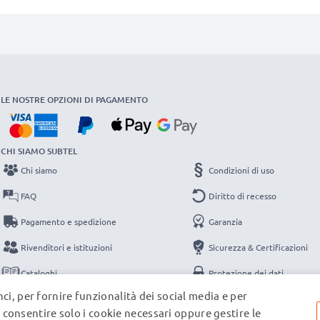
LE NOSTRE OPZIONI DI PAGAMENTO
CHI SIAMO SUBTEL
Chi siamo
Condizioni di uso
FAQ
Diritto di recesso
Pagamento e spedizione
Garanzia
Rivenditori e istituzioni
Sicurezza & Certificazioni
Cataloghi
Protezione dei dati
ci, per fornire funzionalità dei social media e per
Contatti
Note legali
e, consentire solo i cookie necessari oppure gestire le