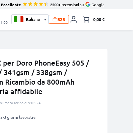
Eccellente
2500+
recensioni su
Google
B2B
0,00 €
▾
Alli
21:00
 per Doro PhoneEasy 505 /
/ 341gsm / 338gsm /
m Ricambio da 800mAh
ria affidabile
Numero articolo: 910924
2-3 giorni lavorativi