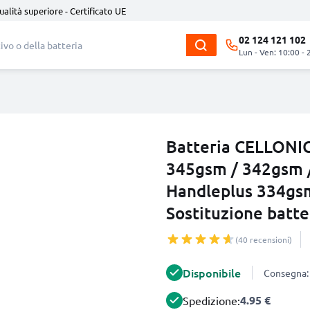
ualità superiore - Certificato UE
02 124 121 102
Lun - Ven: 10:00 - 
Batteria CELLONIC
345gsm / 342gsm 
Handleplus 334gs
Sostituzione batte
(40 recensioni)
Disponibile
Consegna: 
4.95 €
Spedizione: