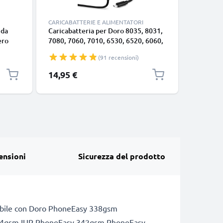
CARICABATTERIE E ALIMENTATORI
ACCESSOR
 da
Caricabatteria per Doro 8035, 8031,
Kit per t
ero
7080, 7060, 7010, 6530, 6520, 6060,
5 pezzi 
sa e
6050, 6040, 6030, 2424, 2414, 1370,
Y000 / Y0
(91 recensioni)
5W 1A / 1000mA Caricatore 1.1m
smontag
mo o
con spina europea
14,95 €
7,95 €
ensioni
Sicurezza del prodotto
mpatibile con Doro PhoneEasy 338gsm
34gsm IUP PhoneEasy 342gsm PhoneEasy