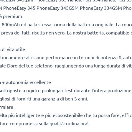
M PhoneEasy 345 PhoneEasy 345GSM PhoneEasy 334GSM Pho
ità premium
 800mAh ed ha la stessa forma della batteria originale. La con
 prova dei fatti risulta non vero. La nostra batteria, compatible 
di vita utile
ontinuamente altissime performance in termini di potenza & aut
nale Doro del tuo telefono, raggiungendo una lunga durata di vita
za + autonomia eccellente
sottoposte a rigidi e prolungati test durante l’intera produzione, 
osi di fornirti una garanzia di ben 3 anni.
armiare
 scelta più intelligente e più ecosostenibile che tu possa fare, e
fare compromessi sulla qualità: ordina ora!