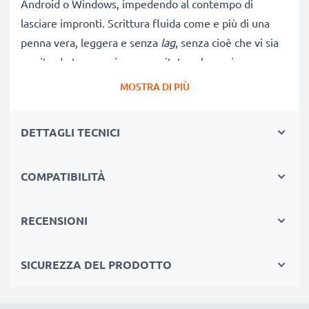
Android o Windows, impedendo al contempo di
lasciare impronti. Scrittura fluida come e più di una
penna vera, leggera e senza
lag
, senza cioè che vi sia
un ritardo tra pressione esercitata col pennino e
implementazione del comando. Non s’inceppa e
MOSTRA DI PIÙ
funziona ottimamente anche se hai una pellicola o
vetro protettivo.
DETTAGLI TECNICI
ALTA SENSIBILITÀ TATTILE PER COMANDI
COMPATIBILITÀ
AGEVOLI SUL
TOUCH DISPLAY
★
sensibilità tattile
per input perfetti sul schermi,
anche se coperti da pellicola protettiva
RECENSIONI
★
accuratezza massima
per lavorare su dettagli –
Pennino rifinito alla perfezione
SICUREZZA DEL PRODOTTO
★
penna scrivente
duratura: il materiale è resistente
all’usura, non puzza ed è piacevole al tatto