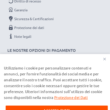
Diritto di recesso
★ pennino di ricambio, perfetta sostituzione per un
Garanzia
pennino originale smarrito o rotto
★
presa comoda
: la combinazione tra design e
Sicurezza & Certificazioni
materiale dà al pennino un'impugnatura perfetta
Protezione dei dati
★ non è necessaria alcuna batteria, nessun
Note legali
programma/software o driver o attivazione di
bluetooth
LE NOSTRE OPZIONI DI PAGAMENTO
×
Nella confezione troverai pennino 2-in-1
Touch
Screen Pen
di colore: argento
Utilizziamo i cookie per personalizzare contenuti e
I NOSTRI PARTNER DI SPEDIZIONE
annunci, per fornire funzionalità dei social media e per
analizzare il nostro traffico. Puoi accettare tutti i cookie,
★ 3 anni di garanzia ★
consentire solo i cookie necessari oppure gestire le tue
© subtel.it 2026
subtel significa qualità certificata, per questo diamo 3
preferenze. Ulteriori informazioni sull’utilizzo dei cookie
Tutti i prezzi includono l'IVA e sono esclusi i costi di
anni di garanzia
spedizione. Si prega di notare che tutti i marchi menzionati
sono disponibili nella nostra
Protezione dei Dati
sono marchi registrati dei rispettivi proprietari e sono citati
sulle nostre pagine web esclusivamente per fornire