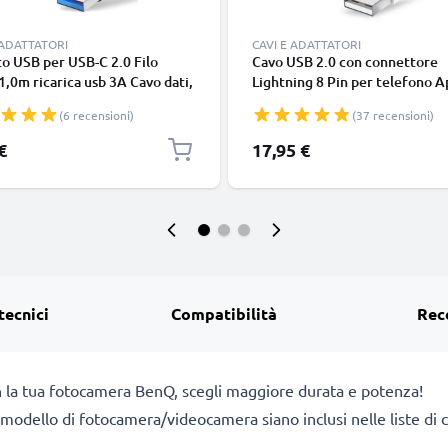
 ADATTATORI
CAVI E ADATTATORI
o USB per USB-C 2.0 Filo
Cavo USB 2.0 con connettore
1,0m ricarica usb 3A Cavo dati,
Lightning 8 Pin per telefono A
in resistente PVC per
iPhone 14, 13, 12, 11, X, XS, XR
(6 recensioni)
(37 recensioni)
phone (Samsung, Huawei,
SE filo di 1m cavetto dati & ric
 Pixel), fotocamera Canon,
in bianco per cellulare
€
17,95 €
onic Lumix, Sony connettore
tecnici
Compatibilità
Rec
n la tua fotocamera BenQ, scegli maggiore durata e potenza!
 il modello di fotocamera/videocamera siano inclusi nelle liste d