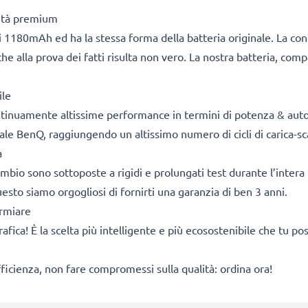
lità premium
 1180mAh ed ha la stessa forma della batteria originale. La co
he alla prova dei fatti risulta non vero. La nostra batteria, com
ile
ontinuamente altissime performance in termini di potenza & aut
ale BenQ, raggiungendo un altissimo numero di cicli di carica-sc
a
cambio sono sottoposte a rigidi e prolungati test durante l’intera 
sto siamo orgogliosi di fornirti una garanzia di ben 3 anni.
armiare
rafica! È la scelta più intelligente e più ecosostenibile che tu p
fficienza, non fare compromessi sulla qualità: ordina ora!