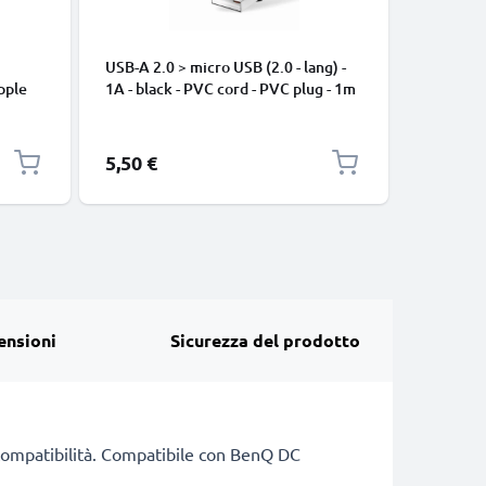
USB-A 2.0 > micro USB (2.0 - lang) -
Cavo USB
pple
1A - black - PVC cord - PVC plug - 1m
iPhone 17
, 8, 7,
Pro Max, 
arica
Samsung 
Google Pi
5,50 €
2,95 €
XL Xiaom
Pro+, No
13 3A ca
ensioni
Sicurezza del prodotto
i compatibilità. Compatibile con BenQ DC