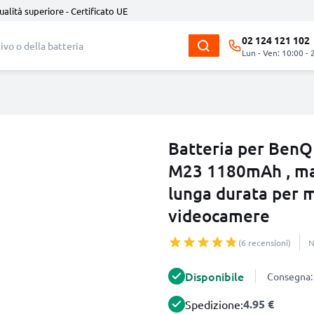
ualità superiore - Certificato UE
02 124 121 102
Lun - Ven: 10:00 - 
Batteria per BenQ
M23 1180mAh , mar
lunga durata per 
videocamere
(6 recensioni)
N
Disponibile
Consegna: 
4.95 €
Spedizione: