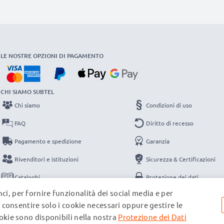
LE NOSTRE OPZIONI DI PAGAMENTO
CHI SIAMO SUBTEL
Chi siamo
Condizioni di uso
FAQ
Diritto di recesso
Pagamento e spedizione
Garanzia
Rivenditori e istituzioni
Sicurezza & Certificazioni
Cataloghi
Protezione dei dati
ci, per fornire funzionalità dei social media e per
Contatti
Note legali
e, consentire solo i cookie necessari oppure gestire le
ookie sono disponibili nella nostra
Protezione dei Dati