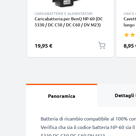
CARICABATTERIE E ALIMENTATORI
CAVI E
Caricabatteria per BenQ NP-60 (DC
Cavett
5330 / DC C50 / DC C60 / DV M23)
lungo 
Batterie per fotocamera marca
nero, 
CELLONIC
smart
Google
19,95 €
8,95 
Panas
tipo C
Dettagli 
Panoramica
Batteria di ricambio compatibile al 100% co
Verifica cha sia il codice batteria NP-60 sia
5330 DC C50 DC C60 DV M23