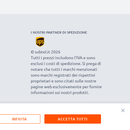
I NOSTRI PARTNER DI SPEDIZIONE
© subtel.it 2026
Tutti i prezzi includono l'IVA e sono
esclusi i costi di spedizione. Si prega di
notare che tutti i marchi menzionati
sono marchi registrati dei rispettivi
proprietari e sono citati sulle nostre
pagine web esclusivamente per fornire
informazioni sui nostri prodotti.
×
RIFIUTA
ACCETTA TUTTI