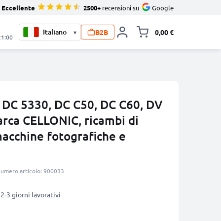
Eccellente
2500+
recensioni su
Google
B2B
0,00 €
▾
Alli
21:00
 DC 5330, DC C50, DC C60, DV
ca CELLONIC, ricambi di
macchine fotografiche e
umero articolo: 900033
2-3 giorni lavorativi