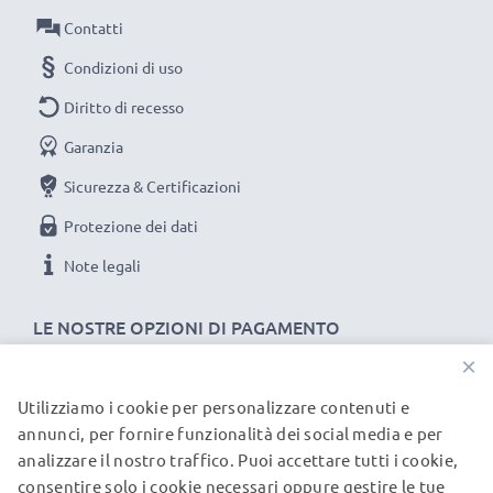
Contatti
Condizioni di uso
Diritto di recesso
Garanzia
Sicurezza & Certificazioni
Protezione dei dati
Note legali
LE NOSTRE OPZIONI DI PAGAMENTO
×
Utilizziamo i cookie per personalizzare contenuti e
I NOSTRI PARTNER DI SPEDIZIONE
annunci, per fornire funzionalità dei social media e per
analizzare il nostro traffico. Puoi accettare tutti i cookie,
consentire solo i cookie necessari oppure gestire le tue
© subtel.it 2026