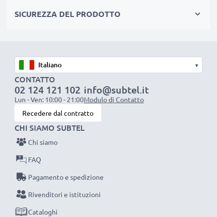
produzione, rispettando tutti i più alti standard vigenti
SICUREZZA DEL PRODOTTO
nell’Unione Europea. Per questo siamo orgogliosi di
fornirti una garanzia di ben 3 anni.
La scelta ecosostenibile che ti fa anche risparmiare
Sostituisci la batteria, non la macchina fotografica! È la
▾
scelta più intelligente e più ecosostenibile che tu
CONTATTO
possa fare, efficientando e riducendo l’impatto
02 124 121 102
info@subtel.it
ambientale e gli scarti superflui.
Lun - Ven: 10:00 - 21:00
Modulo di Contatto
Scegli CELLONIC, scegli la lunga durata e l'efficienza,
Recedere dal contratto
non fare compromessi sulla qualità: ordina ora!
CHI SIAMO SUBTEL
Chi siamo
FAQ
Pagamento e spedizione
Rivenditori e istituzioni
Cataloghi