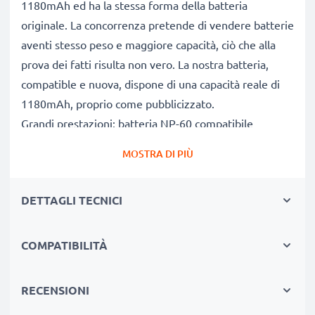
1180mAh ed ha la stessa forma della batteria
originale. La concorrenza pretende di vendere batterie
aventi stesso peso e maggiore capacità, ciò che alla
prova dei fatti risulta non vero. La nostra batteria,
compatible e nuova, dispone di una capacità reale di
1180mAh, proprio come pubblicizzato.
Grandi prestazioni: batteria NP-60 compatibile
Le nostre batterie sostitutive forniscono
MOSTRA DI PIÙ
continuamente altissime performance in termini di
potenza & autonomia. Le prestazioni eguagliano o
DETTAGLI TECNICI
superano quelle della vecchia batteria originale Agfa,
raggiungendo un altissimo numero di cicli di carica-
scarica.
COMPATIBILITÀ
Qualità superiore & alti standard di sicurezza
Specialisti dal 2004, le nostre batterie di ricambio sono
RECENSIONI
sottoposte a rigidi e prolungati test durante l’intera