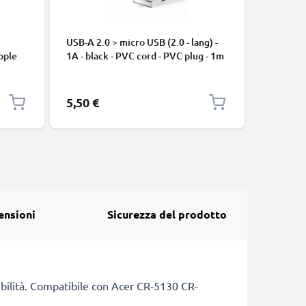
USB-A 2.0 > micro USB (2.0 - lang) -
Cavo USB
pple
1A - black - PVC cord - PVC plug - 1m
iPhone 17
, 8, 7,
Pro Max, 
arica
Samsung 
Google Pi
5,50 €
2,95 €
XL Xiaom
Pro+, No
13 3A ca
ensioni
Sicurezza del prodotto
atibilità. Compatibile con Acer CR-5130 CR-