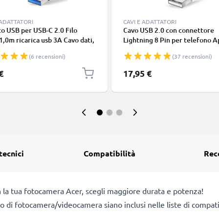
 ADATTATORI
CAVI E ADATTATORI
o USB per USB-C 2.0 Filo
Cavo USB 2.0 con connettore
1,0m ricarica usb 3A Cavo dati,
Lightning 8 Pin per telefono A
in resistente PVC per
iPhone 14, 13, 12, 11, X, XS, XR
(6 recensioni)
(37 recensioni)
phone (Samsung, Huawei,
SE filo di 1m cavetto dati & ric
 Pixel), fotocamera Canon,
in bianco per cellulare
€
17,95 €
onic Lumix, Sony connettore
tecnici
Compatibilità
Rec
n la tua fotocamera Acer, scegli maggiore durata e potenza!
dello di fotocamera/videocamera siano inclusi nelle liste di comp