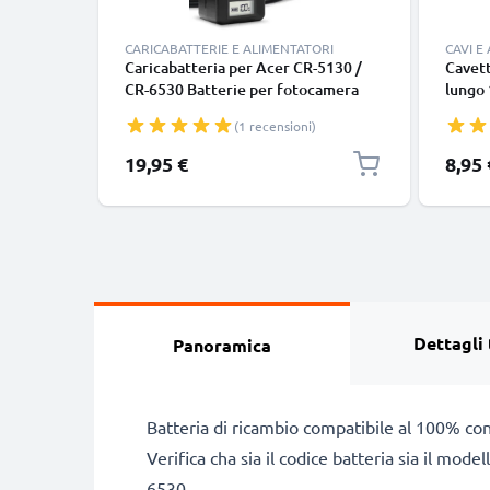
CARICABATTERIE E ALIMENTATORI
CAVI E
Caricabatteria per Acer CR-5130 /
Cavett
CR-6530 Batterie per fotocamera
lungo 
marca CELLONIC
nero, 
(1 recensioni)
smart
Google
19,95 €
8,95 
Panas
tipo C
Dettagli 
Panoramica
Batteria di ricambio compatibile al 100% co
Verifica cha sia il codice batteria sia il mo
6530