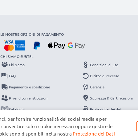
LE NOSTRE OPZIONI DI PAGAMENTO
CHI SIAMO SUBTEL
Chi siamo
Condizioni di uso
FAQ
Diritto di recesso
Pagamento e spedizione
Garanzia
Rivenditori e istituzioni
Sicurezza & Certificazioni
Cataloghi
Protezione dei dati
ci, per fornire funzionalità dei social media e per
Contatti
Note legali
e, consentire solo i cookie necessari oppure gestire le
ookie sono disponibili nella nostra
Protezione dei Dati