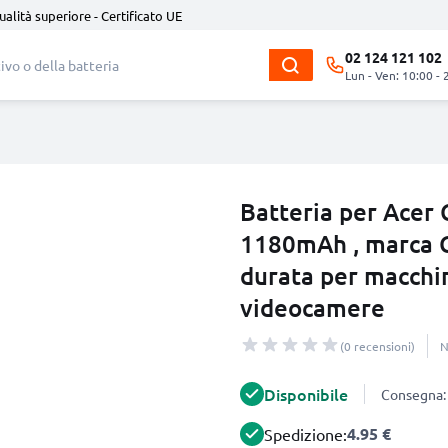
ualità superiore - Certificato UE
02 124 121 102
Lun - Ven: 10:00 - 
Batteria per Acer
1180mAh , marca C
durata per macchi
videocamere
(0 recensioni)
N
Disponibile
Consegna: 
4.95 €
Spedizione: