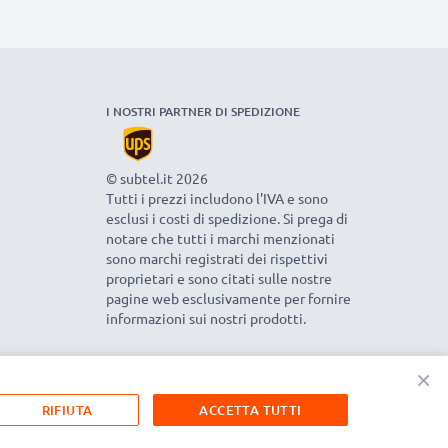
I NOSTRI PARTNER DI SPEDIZIONE
© subtel.it 2026
Tutti i prezzi includono l'IVA e sono
esclusi i costi di spedizione. Si prega di
notare che tutti i marchi menzionati
sono marchi registrati dei rispettivi
proprietari e sono citati sulle nostre
pagine web esclusivamente per fornire
informazioni sui nostri prodotti.
×
RIFIUTA
ACCETTA TUTTI