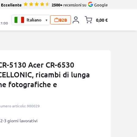
Eccellente
2500+
recensioni su
Google
B2B
0,00 €
▾
Alli
21:00
 CR-5130 Acer CR-6530
ELLONIC, ricambi di lunga
ne fotografiche e
umero articolo: 900029
2-3 giorni lavorativi