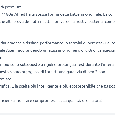
lità premium
 1180mAh ed ha la stessa forma della batteria originale. La co
he alla prova dei fatti risulta non vero. La nostra batteria, com
ontinuamente altissime performance in termini di potenza & aut
ale Acer, raggiungendo un altissimo numero di cicli di carica-sca
a
cambio sono sottoposte a rigidi e prolungati test durante l’intera 
sto siamo orgogliosi di fornirti una garanzia di ben 3 anni.
armiare
rafica! È la scelta più intelligente e più ecosostenibile che tu p
fficienza, non fare compromessi sulla qualità: ordina ora!