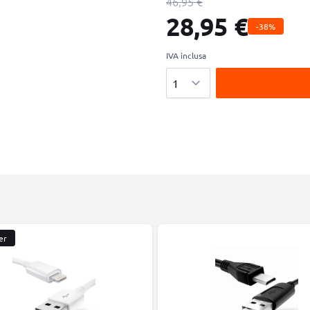
46,95 €
28,95 €
-38%
IVA inclusa
Quantità
er