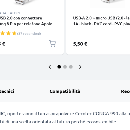
 ADATTATORI
USB 2.0 con connettore
USB-A 2.0 > micro USB (2.0 - la
ing 8 Pin per telefono Apple
1A - black - PVC cord - PVC plu
 14, 13, 12, 11, X, XS, XR, 8, 7,
(37 recensioni)
o di 1m cavetto dati & ricarica
nco per cellulare
5 €
5,50 €
tecnici
Compatibilità
Rec
C, riporteranno il tuo aspirapolvere Cecotec CONGA 990 alla p
rtù di una scelta orientata al futuro perché ecosostenibile.