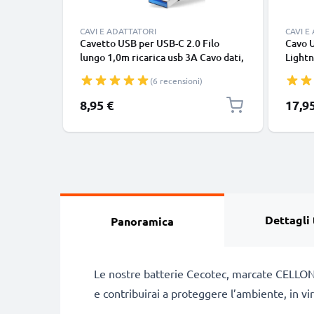
CAVI E ADATTATORI
CAVI E
Cavetto USB per USB-C 2.0 Filo
Cavo 
lungo 1,0m ricarica usb 3A Cavo dati,
Lightn
nero, in resistente PVC per
iPhone
(6 recensioni)
smartphone (Samsung, Huawei,
SE fil
Google Pixel), fotocamera Canon,
in bia
8,95 €
17,9
Panasonic Lumix, Sony connettore
tipo C
Dettagli 
Panoramica
Le nostre batterie Cecotec, marcate CELLONI
e contribuirai a proteggere l’ambiente, in vi