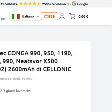
Eccellente
2500+
recensioni su
Google
B2B
0,00 €
▾
Alli
21:00
tec CONGA 990, 950, 1190,
, 990, Neatsvor X500
2) 2600mAh di CELLONIC
umero articolo: 934992
2-3 giorni lavorativi