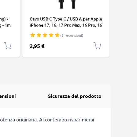
CAVI E AD
ng) -
Cavo USB C Type C / USB A per Apple
Cavo uni
g - 1m
iPhone 17, 16, 17 Pro Max, 16 Pro, 16
connetto
Pro Max, 17 Pro, 16e, 16 Plus
cavetto d
(2 recensioni)
Samsung Galaxy S25 Ultra, S25
bianco
Google Pixel 10, 9a, 10 Pro, 10 Pro
2,95 €
7,95 €
XL Xiaomi 15 Ultra, Redmi Note 14
Pro+, Note 14 Pro, 15T Pro OnePlus
13 3A cavetto da
ensioni
Sicurezza del prodotto
otenza originaria. Al contempo risparmierai