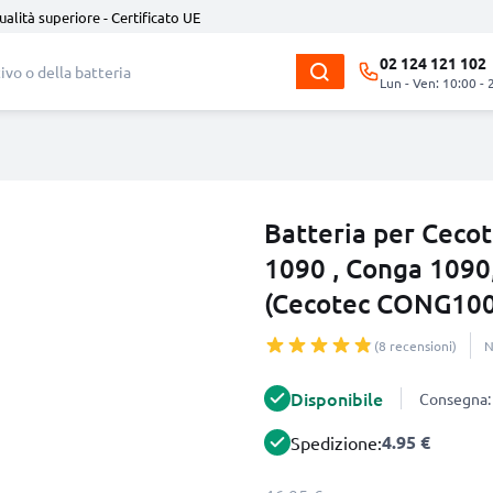
ualità superiore - Certificato UE
02 124 121 102
Lun - Ven: 10:00 - 
Batteria per Ceco
1090 , Conga 1090
(Cecotec CONG100
(8 recensioni)
N
Disponibile
Consegna: 
4.95 €
Spedizione: