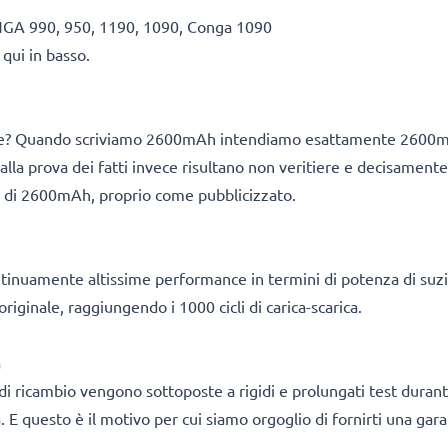
NGA 990, 950, 1190, 1090, Conga 1090
 qui in basso.
altre? Quando scriviamo 2600mAh intendiamo esattamente 2600m
lla prova dei fatti invece risultano non veritiere e decisamente 
le di 2600mAh, proprio come pubblicizzato.
ontinuamente altissime performance in termini di potenza di su
riginale, raggiungendo i 1000 cicli di carica-scarica.
a
e di ricambio vengono sottoposte a rigidi e prolungati test durant
. E questo è il motivo per cui siamo orgoglio di fornirti una gara