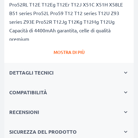
Pro52RL T12E T12Eg T12Er T12J X51C X51H X58LE
B51 series Pro52L Pro59 T12 T12 series T12U Z93
series Z93E Pro52R T12Jg T12Kg T12Mg T12Ug
Capacità di 4400mAh garantita, celle di qualità
premium
Questa batteria CELLONIC ha una capacità di
MOSTRA DI PIÙ
4400mAh. La concorrenza pretende di vendere
batterie aventi stesso peso e maggiore capacità, ciò
DETTAGLI TECNICI
che alla prova dei fatti risulta non vero. La nostra
batteria, compatible e nuova, dispone di una capacità
reale di 4400mAh, proprio come pubblicizzato.
COMPATIBILITÀ
Grandi prestazioni: batteria A32-X51 / A32-T12
compatibile
RECENSIONI
Le nostre batterie sostitutive forniscono
continuamente altissime performance in termini di
SICUREZZA DEL PRODOTTO
potenza & autonomia. Le prestazioni eguagliano o