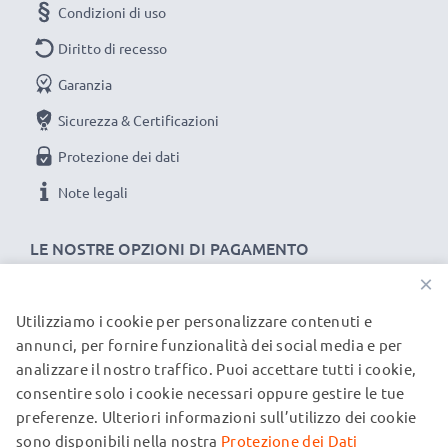
Condizioni di uso
Diritto di recesso
Garanzia
Sicurezza & Certificazioni
Protezione dei dati
Note legali
LE NOSTRE OPZIONI DI PAGAMENTO
×
Utilizziamo i cookie per personalizzare contenuti e
I NOSTRI PARTNER DI SPEDIZIONE
annunci, per fornire funzionalità dei social media e per
analizzare il nostro traffico. Puoi accettare tutti i cookie,
consentire solo i cookie necessari oppure gestire le tue
© subtel.it 2026
preferenze. Ulteriori informazioni sull’utilizzo dei cookie
Tutti i prezzi includono l'IVA e sono esclusi i costi di
spedizione. Si prega di notare che tutti i marchi menzionati
sono disponibili nella nostra
Protezione dei Dati