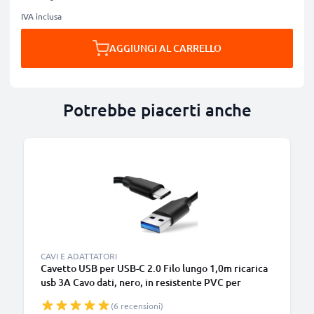
IVA inclusa
AGGIUNGI AL CARRELLO
Potrebbe piacerti anche
B
CAVI E ADATTATORI
Cavetto USB per USB-C 2.0 Filo lungo 1,0m ricarica
usb 3A Cavo dati, nero, in resistente PVC per
smartphone (Samsung, Huawei, Google Pixel),
(6 recensioni)
fotocamera Canon, Panasonic Lumix, Sony