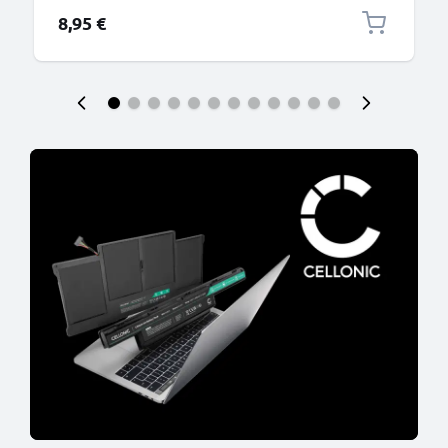
connettore tipo C
8,95 €