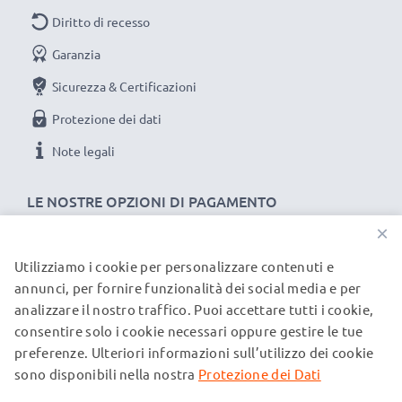
notebook sono sottoposte a rigidi e prolungati test
Diritto di recesso
durante l’intera produzione, rispettando tutti i più alti
Garanzia
standard vigenti nell’Unione Europea. Per questo
Sicurezza & Certificazioni
siamo orgogliosi di fornirti una garanzia di ben 3 anni.
La scelta ecosostenibile che ti fa anche risparmiare
Protezione dei dati
Sostituisci la batteria, non il portatile! È la scelta più
Note legali
intelligente e più ecosostenibile che tu possa fare,
efficientando e riducendo l’impatto ambientale.
LE NOSTRE OPZIONI DI PAGAMENTO
Scegli CELLONIC, scegli la lunga durata, non fare
×
compromessi sulla qualità: ordina ora!
Utilizziamo i cookie per personalizzare contenuti e
I NOSTRI PARTNER DI SPEDIZIONE
annunci, per fornire funzionalità dei social media e per
analizzare il nostro traffico. Puoi accettare tutti i cookie,
consentire solo i cookie necessari oppure gestire le tue
© subtel.it 2026
preferenze. Ulteriori informazioni sull’utilizzo dei cookie
Tutti i prezzi includono l'IVA e sono esclusi i costi di
spedizione. Si prega di notare che tutti i marchi menzionati
sono disponibili nella nostra
Protezione dei Dati
sono marchi registrati dei rispettivi proprietari e sono citati