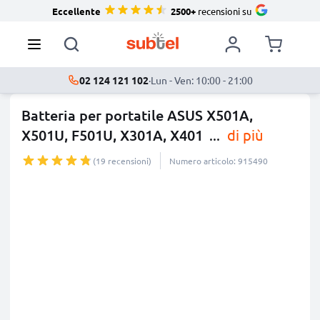
Eccellente
2500+
recensioni su
02 124 121 102
·
Lun - Ven: 10:00 - 21:00
Batteria per portatile ASUS X501A,
X501U, F501U, X301A, X401
...
di più
(19 recensioni)
Numero articolo: 915490