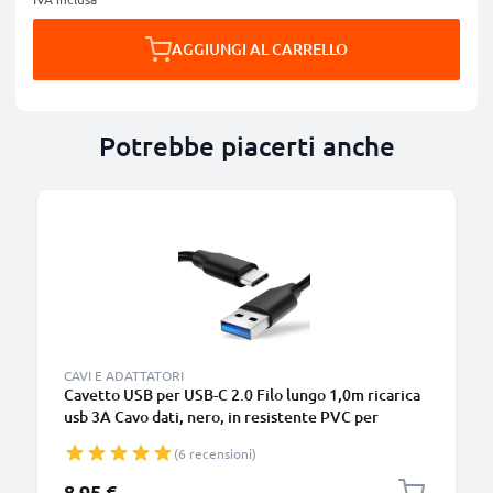
AGGIUNGI AL CARRELLO
Potrebbe piacerti anche
B
CAVI E ADATTATORI
Cavetto USB per USB-C 2.0 Filo lungo 1,0m ricarica
usb 3A Cavo dati, nero, in resistente PVC per
smartphone (Samsung, Huawei, Google Pixel),
(6 recensioni)
fotocamera Canon, Panasonic Lumix, Sony
connettore tipo C
8,95 €