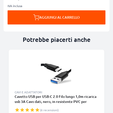
IVA inclusa
AGGIUNGI AL CARRELLO
Potrebbe piacerti anche
B
CAVI E ADATTATORI
Cavetto USB per USB-C 2.0 Filo lungo 1,0m ricarica
usb 3A Cavo dati, nero, in resistente PVC per
smartphone (Samsung, Huawei, Google Pixel),
(6 recensioni)
fotocamera Canon, Panasonic Lumix, Sony