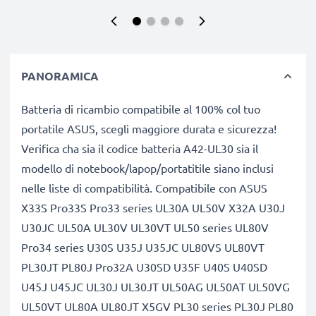
PANORAMICA
Batteria di ricambio compatibile al 100% col tuo
portatile ASUS, scegli maggiore durata e sicurezza!
Verifica cha sia il codice batteria A42-UL30 sia il
modello di notebook/lapop/portatitile siano inclusi
nelle liste di compatibilità. Compatibile con ASUS
X33S Pro33S Pro33 series UL30A UL50V X32A U30J
U30JC UL50A UL30V UL30VT UL50 series UL80V
Pro34 series U30S U35J U35JC UL80VS UL80VT
PL30JT PL80J Pro32A U30SD U35F U40S U40SD
U45J U45JC UL30J UL30JT UL50AG UL50AT UL50VG
UL50VT UL80A UL80JT X5GV PL30 series PL30J PL80