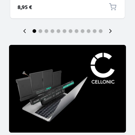
connettore tipo C
8,95 €