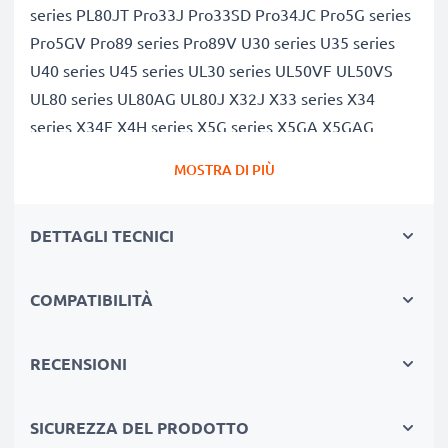
series PL80JT Pro33J Pro33SD Pro34JC Pro5G series
Pro5GV Pro89 series Pro89V U30 series U35 series
U40 series U45 series UL30 series UL50VF UL50VS
UL80 series UL80AG UL80J X32J X33 series X34
series X34F X4H series X5G series X5GA X5GAG
PL80V PL80VT Pro32J Pro32JT Pro33JC Pro34F
MOSTRA DI PIÙ
Pro34J Pro4H series Pro4HJ Pro4HJC Pro5GA
Pro5GAG Pro5GAT Pro5GVG Pro5GVS Pro5GVT
DETTAGLI TECNICI
Pro89J Pro89JT Pro89VT UL30AT X32JT X33J X33JC
X33SD X34J X34JC X4HJ X4HJC X5GVG X5GVT
Capacità di 4400mAh garantita, celle di qualità
COMPATIBILITÀ
premium
Questa batteria CELLONIC ha una capacità di
RECENSIONI
4400mAh. La concorrenza pretende di vendere
batterie aventi stesso peso e maggiore capacità, ciò
SICUREZZA DEL PRODOTTO
che alla prova dei fatti risulta non vero. La nostra