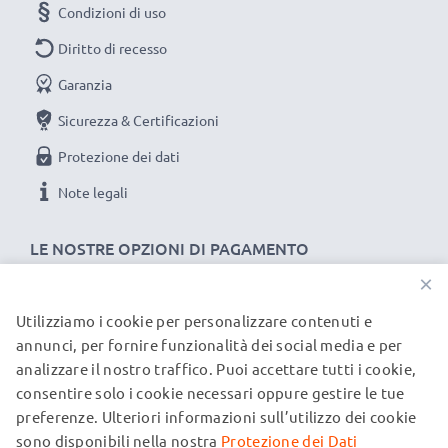
Condizioni di uso
La scelta ecosostenibile che ti fa anche risparmiare
Sostituisci la batteria, non il portatile! È la scelta più
Diritto di recesso
intelligente e più ecosostenibile che tu possa fare,
Garanzia
efficientando e riducendo l’impatto ambientale.
Sicurezza & Certificazioni
Scegli CELLONIC, scegli la lunga durata, non fare
compromessi sulla qualità: ordina ora!
Protezione dei dati
Note legali
LE NOSTRE OPZIONI DI PAGAMENTO
×
Utilizziamo i cookie per personalizzare contenuti e
I NOSTRI PARTNER DI SPEDIZIONE
annunci, per fornire funzionalità dei social media e per
analizzare il nostro traffico. Puoi accettare tutti i cookie,
consentire solo i cookie necessari oppure gestire le tue
© subtel.it 2026
preferenze. Ulteriori informazioni sull’utilizzo dei cookie
Tutti i prezzi includono l'IVA e sono esclusi i costi di
spedizione. Si prega di notare che tutti i marchi menzionati
sono disponibili nella nostra
Protezione dei Dati