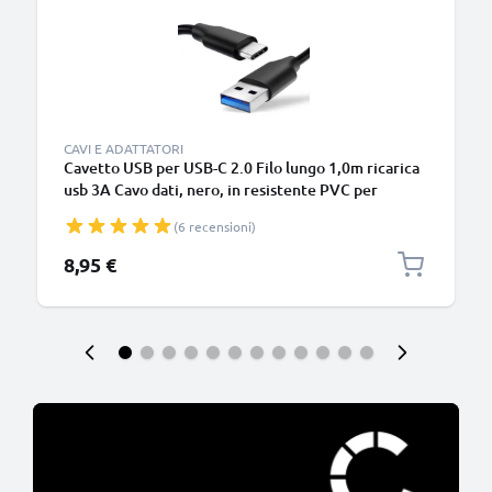
CAVI E ADATTATORI
Cavetto USB per USB-C 2.0 Filo lungo 1,0m ricarica
usb 3A Cavo dati, nero, in resistente PVC per
smartphone (Samsung, Huawei, Google Pixel),
(6 recensioni)
fotocamera Canon, Panasonic Lumix, Sony
connettore tipo C
8,95 €