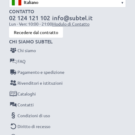
▾
siamo orgogliosi di fornirti una garanzia di ben 3 anni.
CONTATTO
La scelta ecosostenibile che ti fa anche risparmiare
02 124 121 102
info@subtel.it
Sostituisci la batteria, non il portatile! È la scelta più
Lun - Ven: 10:00 - 21:00
Modulo di Contatto
intelligente e più ecosostenibile che tu possa fare,
Recedere dal contratto
efficientando e riducendo l’impatto ambientale.
CHI SIAMO SUBTEL
Scegli CELLONIC, scegli la lunga durata, non fare
Chi siamo
compromessi sulla qualità: ordina ora!
FAQ
Pagamento e spedizione
Rivenditori e istituzioni
Cataloghi
Contatti
Condizioni di uso
Diritto di recesso