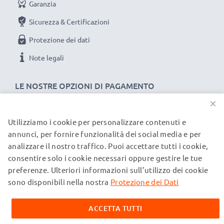
Garanzia
Sicurezza & Certificazioni
Protezione dei dati
Note legali
LE NOSTRE OPZIONI DI PAGAMENTO
×
Utilizziamo i cookie per personalizzare contenuti e
I NOSTRI PARTNER DI SPEDIZIONE
annunci, per fornire funzionalità dei social media e per
analizzare il nostro traffico. Puoi accettare tutti i cookie,
consentire solo i cookie necessari oppure gestire le tue
© subtel.it 2026
preferenze. Ulteriori informazioni sull’utilizzo dei cookie
Tutti i prezzi includono l'IVA e sono esclusi i costi di
spedizione. Si prega di notare che tutti i marchi menzionati
sono disponibili nella nostra
Protezione dei Dati
sono marchi registrati dei rispettivi proprietari e sono citati
sulle nostre pagine web esclusivamente per fornire
ACCETTA TUTTI
informazioni sui nostri prodotti.