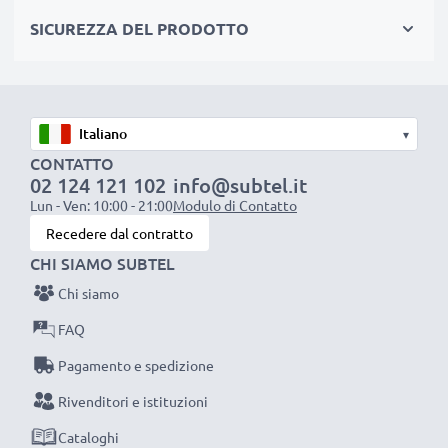
✔ Ricarica la tua batteria conformemente alla sua
SICUREZZA DEL PRODOTTO
tensione di esercizio
✔ Filo resistente e flessibile, ma che non si aggroviglia
+ Materiale piacevole al tatto
✔ Sicurezza certificata: protezione da corto circuito,
▾
surriscaldamento e sovratensione
CONTATTO
02 124 121 102
info@subtel.it
Lun - Ven: 10:00 - 21:00
Modulo di Contatto
Caricatore subtel: un caricabatterie dall’ottimo
Recedere dal contratto
rapporto qualità-prezzo
CHI SIAMO SUBTEL
Chi siamo
AC Adapter / Power Supply:
Marca: subtel
FAQ
Collegamento 1: System Connettore
Pagamento e spedizione
Tensione di uscita / Output Volt: 5V
Rivenditori e istituzioni
Amperaggio / Output ampere: 2A
Potenza / Power Watt: 5W
Cataloghi