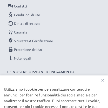
Contatti
Condizioni di uso
Diritto di recesso
Garanzia
Sicurezza & Certificazioni
Protezione dei dati
Note legali
LE NOSTRE OPZIONI DI PAGAMENTO
×
Utilizziamo i cookie per personalizzare contenuti e
I NOSTRI PARTNER DI SPEDIZIONE
annunci, per fornire funzionalità dei social media e per
analizzare il nostro traffico. Puoi accettare tutti i cookie,
consentire solo i cookie necessari oppure gestire le tue
© subtel.it 2026