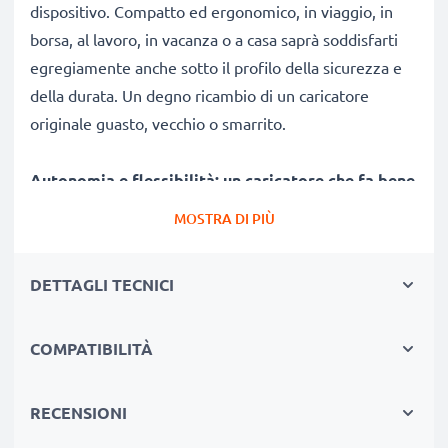
dispositivo. Compatto ed ergonomico, in viaggio, in
borsa, al lavoro, in vacanza o a casa saprà soddisfarti
egregiamente anche sotto il profilo della sicurezza e
della durata. Un degno ricambio di un caricatore
originale guasto, vecchio o smarrito.
Autonomia e flessibilità:
un caricatore che fa bene
alla tua batteria
MOSTRA DI PIÙ
✔ Tempi di ricarica ridotti, senza spiacevoli pause per
ricaricare
DETTAGLI TECNICI
✔ Qualità costruttive modernissime: efficiente,
leggero, che non scalda né ingombra
COMPATIBILITÀ
✔ Non stressa le celle: test approfonditi delle
componenti evitano un rapido logorio delle celle,
favorendo una ridotta usura e una lunga vita utile della
RECENSIONI
pila