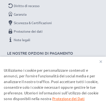
compromessi sulla qualità: ordina ora!
Diritto di recesso
Garanzia
Sicurezza & Certificazioni
Protezione dei dati
Note legali
LE NOSTRE OPZIONI DI PAGAMENTO
×
Utilizziamo i cookie per personalizzare contenuti e
I NOSTRI PARTNER DI SPEDIZIONE
annunci, per fornire funzionalità dei social media e per
analizzare il nostro traffico. Puoi accettare tutti i cookie,
consentire solo i cookie necessari oppure gestire le tue
© subtel.it 2026
preferenze. Ulteriori informazioni sull’utilizzo dei cookie
Tutti i prezzi includono l'IVA e sono esclusi i costi di
spedizione. Si prega di notare che tutti i marchi menzionati
sono disponibili nella nostra
Protezione dei Dati
sono marchi registrati dei rispettivi proprietari e sono citati