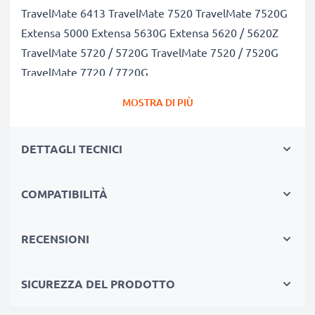
TravelMate 6413 TravelMate 7520 TravelMate 7520G
Extensa 5000 Extensa 5630G Extensa 5620 / 5620Z
TravelMate 5720 / 5720G TravelMate 7520 / 7520G
TravelMate 7720 / 7720G
Capacità di 4400mAh garantita, celle di qualità
MOSTRA DI PIÙ
premium
Questa batteria CELLONIC ha una capacità di
DETTAGLI TECNICI
4400mAh. La concorrenza pretende di vendere
batterie aventi stesso peso e maggiore capacità, ciò
che alla prova dei fatti risulta non vero. La nostra
COMPATIBILITÀ
batteria, compatible e nuova, dispone di una capacità
reale di 4400mAh, proprio come pubblicizzato.
RECENSIONI
Grandi prestazioni: batteria GRAPE32 (10.8V)*
compatibile
SICUREZZA DEL PRODOTTO
Le nostre batterie sostitutive forniscono
continuamente altissime performance in termini di