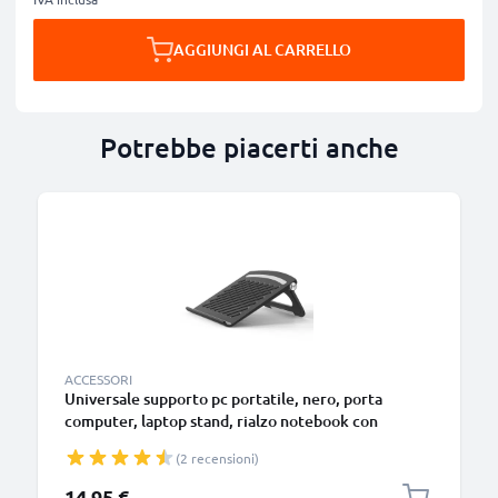
AGGIUNGI AL CARRELLO
Potrebbe piacerti anche
ACCESSORI
Universale supporto pc portatile, nero, porta
computer, laptop stand, rialzo notebook con
funzione di aerazione e sostegno per una postura
(2 recensioni)
più comoda – per portatile da 13” ai 17,3 pollici
14,95 €