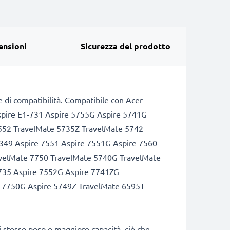
ensioni
Sicurezza del prodotto
te di compatibilità. Compatibile con Acer
spire E1-731 Aspire 5755G Aspire 5741G
5552 TravelMate 5735Z TravelMate 5742
349 Aspire 7551 Aspire 7551G Aspire 7560
avelMate 7750 TravelMate 5740G TravelMate
735 Aspire 7552G Aspire 7741ZG
e 7750G Aspire 5749Z TravelMate 6595T
stesso peso e maggiore capacità, ciò che