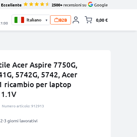
Eccellente
2500+
recensioni su
Google
B2B
0,00 €
▾
Alli
21:00
tile Acer Aspire 7750G,
41G, 5742G, 5742, Acer
 ricambio per laptop
11.1V
Numero articolo: 912913
2-3 giorni lavorativi