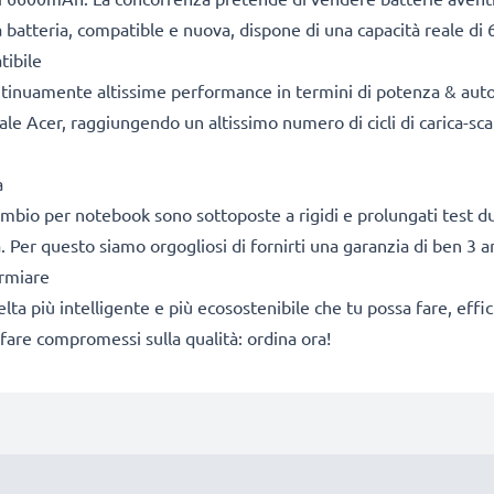
tra batteria, compatible e nuova, dispone di una capacità reale 
tibile
ontinuamente altissime performance in termini di potenza & aut
le Acer, raggiungendo un altissimo numero di cicli di carica-scari
a
icambio per notebook sono sottoposte a rigidi e prolungati test du
. Per questo siamo orgogliosi di fornirti una garanzia di ben 3 a
armiare
a scelta più intelligente e più ecosostenibile che tu possa fare, e
fare compromessi sulla qualità: ordina ora!