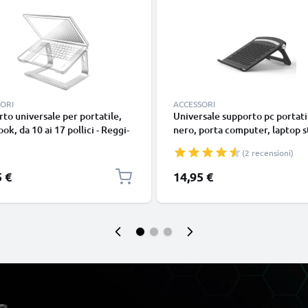
ORI
ACCESSORI
to universale per portatile,
Universale supporto pc portati
ok, da 10 ai 17 pollici - Reggi-
nero, porta computer, laptop s
 in alluminio resistente e
rialzo notebook con funzione d
(2 recensioni)
ole al tatto - Stand stabile e
aerazione e sostegno per una
to da 30x*22*17 cm
postura più comoda – per porta
5 €
14,95 €
da 13” ai 17,3 pollici