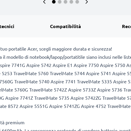
tecnici
Compatibilità
Rec
tuo portatile Acer, scegli maggiore durata e sicurezza!
a il modello di notebook/lapop/portatitile siano inclusi nelle lis
pire 7741G Aspire 5742 Aspire E1 Aspire 7750 Aspire 5750 A
e 5253 TravelMate 5760 TravelMate 5744 Aspire 5741 Aspire 
 7560G TravelMate 5740 Aspire 7741 TravelMate 5335 Aspire 5
velMate 5760G TravelMate 5742Z Aspire 5733Z Aspire 5736 Tr
0G Aspire 7741Z TravelMate 5735 Aspire 5742ZG TravelMate 5
ate 8572 Aspire 5551G Aspire 5741ZG Aspire 4752 TravelMat
lità premium
i 6600mAh. La concorrenza pretende di vendere batterie aventi 