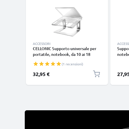
ACCESSORI
ACCESS
CELLONIC Supporto universale per
Suppor
portatile, notebook, da 10 ai 18
notebo
pollici - Reggi-laptop in alluminio
laptop
(1 recensioni)
resistente e piacevole al tatto -
piacev
Stand stabile e robusto da 26*22*14
robus
32,95 €
27,9
cm