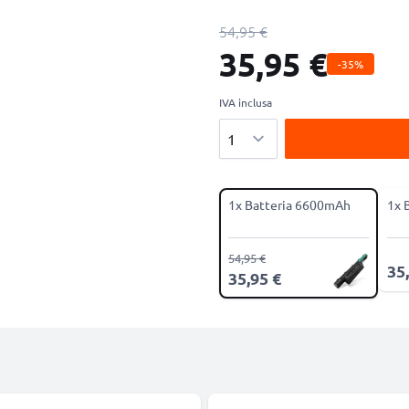
54,95 €
35,95 €
-35%
IVA inclusa
Quantità
1x Batteria 6600mAh
1x 
54,95 €
35
35,95 €