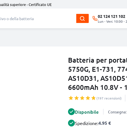
ualità superiore - Certificato UE
02 124 121 102
Lun - Ven: 10:00 - 
Batteria per porta
5750G, E1-731, 77
AS10D31, AS10D51
6600mAh 10.8V - 
(197 recensioni)
Disponibile
Consegna: 
4.95 €
Spedizione: