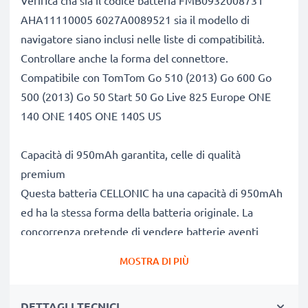
Verifica cha sia il codice batteria FMB0932008731
AHA11110005 6027A0089521 sia il modello di
navigatore siano inclusi nelle liste di compatibilità.
Controllare anche la forma del connettore.
Compatibile con TomTom Go 510 (2013) Go 600 Go
500 (2013) Go 50 Start 50 Go Live 825 Europe ONE
140 ONE 140S ONE 140S US
Capacità di 950mAh garantita, celle di qualità
premium
Questa batteria CELLONIC ha una capacità di 950mAh
ed ha la stessa forma della batteria originale. La
concorrenza pretende di vendere batterie aventi
stesso peso e maggiore capacità, ciò che alla prova dei
MOSTRA DI PIÙ
fatti risulta non vero. La nostra batteria, compatible e
nuova, dispone di una capacità reale di 950mAh,
DETTAGLI TECNICI