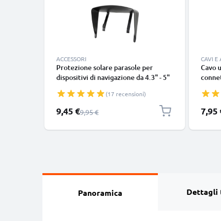
ACCESSORI
CAVI E
Protezione solare parasole per
Cavo u
dispositivi di navigazione da 4.3" - 5"
conne
cavett
(17 recensioni)
bianc
Prezzo speciale
9,45 €
7,95 
Prezzo normale
9,95 €
Dettagli 
Panoramica