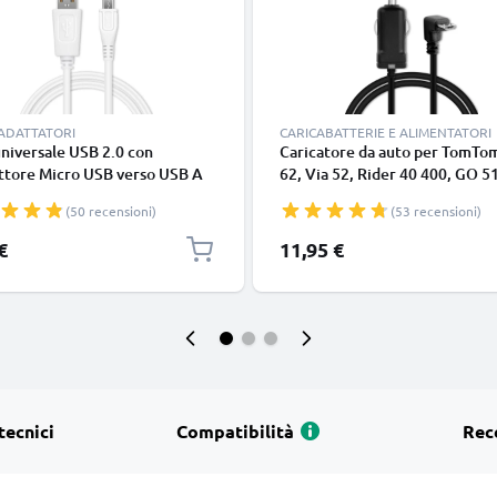
 ADATTATORI
CARICABATTERIE E ALIMENTATORI
niversale USB 2.0 con
Caricatore da auto per TomTo
ttore Micro USB verso USB A
62, Via 52, Rider 40 400, GO 5
o dati & ricarica 1A in PVC
(2013) 520 (2016) 5200, GO 6
(50 recensioni)
(53 recensioni)
o
6100 Start 62 Start 52, Touch, 
filo di 1.1m, ricarica rapida in
€
11,95 €
macchina a 5V 1A Caricabatter
potente e sicuro
tecnici
Compatibilità
Rec