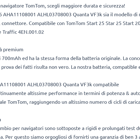
l navigatore TomTom, scegli maggiore durata e sicurezza!
/36 AHA11108001 ALHL03708003 Quanta VF3k sia il modello di nav
l connettore. Compatibile con TomTom Start 25 Star 25 Start 20
Traffic 4EN.001.02
ità premium
 700mAh ed ha la stessa forma della batteria originale. La con
 prova dei fatti risulta non vero. La nostra batteria, compatible 
 AHA11108001 ALHL03708003 Quanta VF3k compatibile
ontinuamente altissime performance in termini di potenza & aut
nale TomTom, raggiungendo un altissimo numero di cicli di carica-
a
cambio per navigatori sono sottoposte a rigidi e prolungati test 
ea. Per questo siamo orgogliosi di fornirti una garanzia di ben 3 