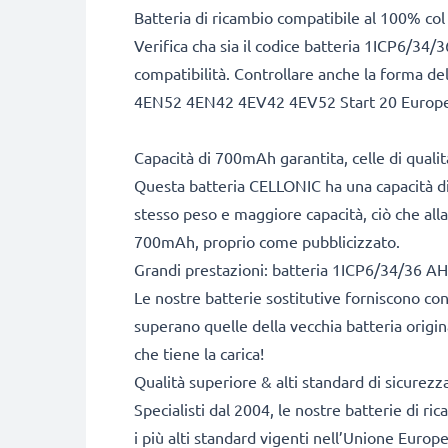
Batteria di ricambio compatibile al 100% co
Verifica cha sia il codice batteria 1ICP6/34
compatibilità. Controllare anche la forma de
4EN52 4EN42 4EV42 4EV52 Start 20 Europe 
Capacità di 700mAh garantita, celle di qual
Questa batteria CELLONIC ha una capacità di
stesso peso e maggiore capacità, ciò che alla
700mAh, proprio come pubblicizzato.
Grandi prestazioni: batteria 1ICP6/34/36
Le nostre batterie sostitutive forniscono c
superano quelle della vecchia batteria origi
che tiene la carica!
Qualità superiore & alti standard di sicurezz
Specialisti dal 2004, le nostre batterie di ri
i più alti standard vigenti nell’Unione Europ