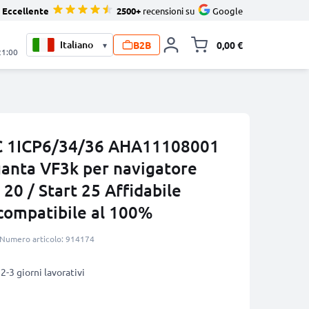
Eccellente
2500+
recensioni su
Google
B2B
0,00 €
▾
Alli
21:00
C 1ICP6/34/36 AHA11108001
nta VF3k per navigatore
0 / Start 25 Affidabile
compatibile al 100%
Numero articolo: 914174
2-3 giorni lavorativi