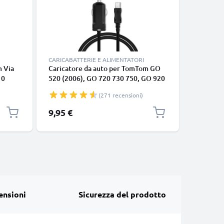
CARICABATTERIE E ALIMENTATORI
CAVI E AD
m Via
Caricatore da auto per TomTom GO
Cavo mic
10
520 (2006), GO 720 730 750, GO 920
fotocame
10
930 950, ONE XL, filo di 1.1m,
navigazio
(271 recensioni)
Vio,
ricarica rapida in macchina a 5V 1A /
ricarica
1000mA Caricabatteria potente e
9,95 €
4,95 €
ia
sicuro
ensioni
Sicurezza del prodotto