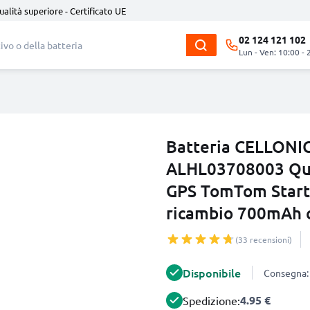
ualità superiore - Certificato UE
02 124 121 102
Lun - Ven: 10:00 - 
Batteria CELLONI
ALHL03708003 Qua
GPS TomTom Start 2
ricambio 700mAh 
(33 recensioni)
Disponibile
Consegna: 
4.95 €
Spedizione: