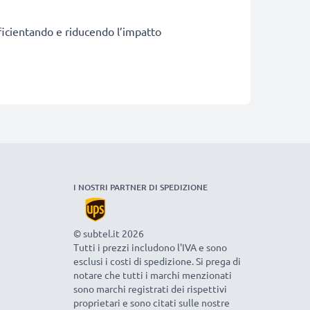
efficientando e riducendo l’impatto
I NOSTRI PARTNER DI SPEDIZIONE
© subtel.it 2026
Tutti i prezzi includono l'IVA e sono
esclusi i costi di spedizione. Si prega di
notare che tutti i marchi menzionati
sono marchi registrati dei rispettivi
proprietari e sono citati sulle nostre