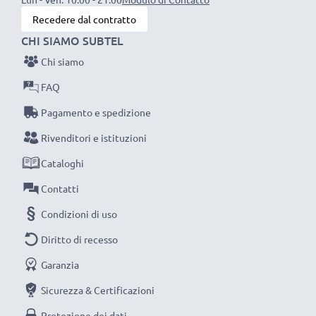
possa fare, efficientando e riducendo l’impatto
Recedere dal contratto
ambientale e gli scarti superflui.
CHI SIAMO SUBTEL
Scegli CELLONIC, scegli la lunga durata e l'efficienza,
Chi siamo
non fare compromessi sulla qualità: ordina ora!
FAQ
Pagamento e spedizione
Rivenditori e istituzioni
Cataloghi
Contatti
Condizioni di uso
Diritto di recesso
Garanzia
Sicurezza & Certificazioni
Protezione dei dati