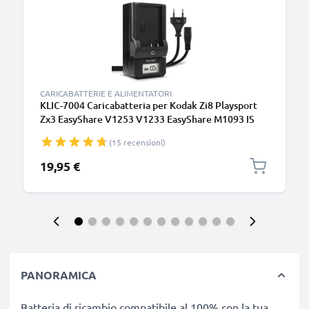
CARICABATTERIE E ALIMENTATORI
KLIC-7004 Caricabatteria per Kodak Zi8 Playsport
Zx3 EasyShare V1253 V1233 EasyShare M1093 IS
PlayTouch Zi10 Batterie per fotocamera marca
(15 recensioni)
CELLONIC
19,95 €
PANORAMICA
Batteria di ricambio compatibile al 100% con la tua