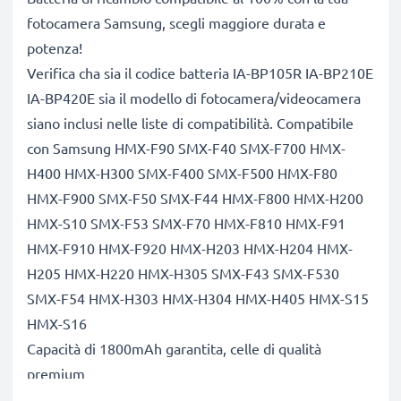
fotocamera Samsung, scegli maggiore durata e
potenza!
Verifica cha sia il codice batteria IA-BP105R IA-BP210E
IA-BP420E sia il modello di fotocamera/videocamera
siano inclusi nelle liste di compatibilità. Compatibile
con Samsung HMX-F90 SMX-F40 SMX-F700 HMX-
H400 HMX-H300 SMX-F400 SMX-F500 HMX-F80
HMX-F900 SMX-F50 SMX-F44 HMX-F800 HMX-H200
HMX-S10 SMX-F53 SMX-F70 HMX-F810 HMX-F91
HMX-F910 HMX-F920 HMX-H203 HMX-H204 HMX-
H205 HMX-H220 HMX-H305 SMX-F43 SMX-F530
SMX-F54 HMX-H303 HMX-H304 HMX-H405 HMX-S15
HMX-S16
Capacità di 1800mAh garantita, celle di qualità
premium
Questa batteria CELLONIC ha una capacità di