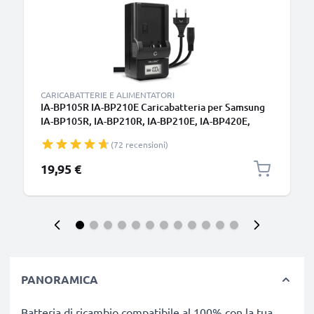
CARICABATTERIE E ALIMENTATORI
IA-BP105R IA-BP210E Caricabatteria per Samsung
IA-BP105R, IA-BP210R, IA-BP210E, IA-BP420E,
HMX-H200 Batterie per fotocamera marca
(72 recensioni)
CELLONIC
19,95 €
PANORAMICA
Batteria di ricambio compatibile al 100% con la tua