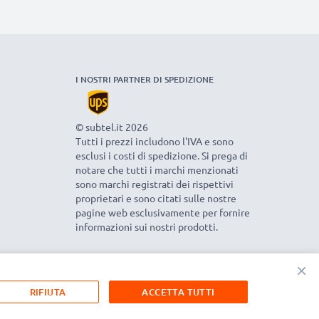
I NOSTRI PARTNER DI SPEDIZIONE
© subtel.it 2026
Tutti i prezzi includono l'IVA e sono
esclusi i costi di spedizione. Si prega di
notare che tutti i marchi menzionati
sono marchi registrati dei rispettivi
proprietari e sono citati sulle nostre
pagine web esclusivamente per fornire
informazioni sui nostri prodotti.
×
RIFIUTA
ACCETTA TUTTI