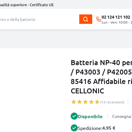
ualità superiore - Certificato UE
02 124 121 102
Lun - Ven: 10:00 - 
Batteria NP-40 p
/ P43003 / P42005
85416 Affidabile 
CELLONIC
(13 recensioni)
Disponibile
Consegna: 
4.95 €
Spedizione: