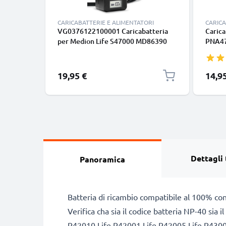
CARICABATTERIE E ALIMENTATORI
CARICA
VG0376122100001 Caricabatteria
Carica
per Medion Life S47000 MD86390
PNA47
MD86288 MD86063 MD85562
E3135 
Batterie per fotocamera marca
GoPal
CELLONIC
Carica
19,95 €
14,9
Dettagli 
Panoramica
Batteria di ricambio compatibile al 100% co
Verifica cha sia il codice batteria NP-40 sia
P42010 Life P42001 Life P42005 Life P43