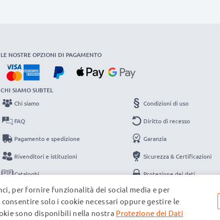
LE NOSTRE OPZIONI DI PAGAMENTO
CHI SIAMO SUBTEL
Chi siamo
Condizioni di uso
FAQ
Diritto di recesso
Pagamento e spedizione
Garanzia
Rivenditori e istituzioni
Sicurezza & Certificazioni
Cataloghi
Protezione dei dati
ci, per fornire funzionalità dei social media e per
Contatti
Note legali
e, consentire solo i cookie necessari oppure gestire le
ookie sono disponibili nella nostra
Protezione dei Dati