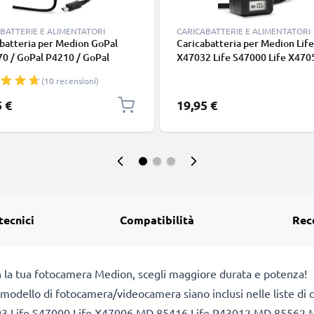
BATTERIE E ALIMENTATORI
CARICABATTERIE E ALIMENTATORI
batteria per Medion GoPal
Caricabatteria per Medion Life
0 / GoPal P4210 / GoPal
X47032 Life S47000 Life X4705
/ GoPal P4420 / GoPal E3115 /
S47007 Batterie per fotocame
(10 recensioni)
 PNA210T, 5W 1A / 1000mA
marca CELLONIC
tore 1.1m con spina europea
5 €
19,95 €
tecnici
Compatibilità
Rec
n la tua fotocamera Medion, scegli maggiore durata e potenza!
 il modello di fotocamera/videocamera siano inclusi nelle liste d
003 Life S47000 Life X47006 MD 85416 Life P43012 MD 855