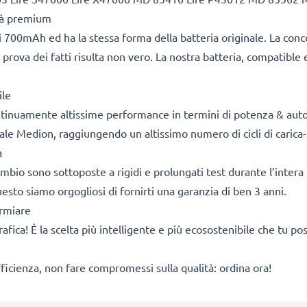
ità premium
 700mAh ed ha la stessa forma della batteria originale. La con
 prova dei fatti risulta non vero. La nostra batteria, compatible 
ile
ontinuamente altissime performance in termini di potenza & aut
ale Medion, raggiungendo un altissimo numero di cicli di carica-
a
cambio sono sottoposte a rigidi e prolungati test durante l’intera 
sto siamo orgogliosi di fornirti una garanzia di ben 3 anni.
armiare
rafica! È la scelta più intelligente e più ecosostenibile che tu p
fficienza, non fare compromessi sulla qualità: ordina ora!