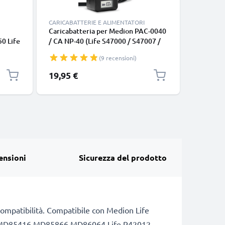
CARICABATTERIE E ALIMENTATORI
CARICABA
Caricabatteria per Medion PAC-0040
TC03G-2U
0 Life
/ CA NP-40 (Life S47000 / S47007 /
per Medi
ra
X47032 / X47050) Batterie per
P47350 /
(9 recensioni)
fotocamera marca CELLONIC
fotocam
19,95 €
19,95 €
ensioni
Sicurezza del prodotto
i compatibilità. Compatibile con Medion Life
62 MD85416 MD85866 MD86064 Life P42012