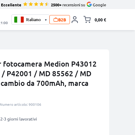
Eccellente
2500+
recensioni su
Google
B2B
0,00 €
▾
Alli
21:00
er fotocamera Medion P43012
 / P42001 / MD 85562 / MD
ricambio da 700mAh, marca
Numero articolo: 900106
2-3 giorni lavorativi