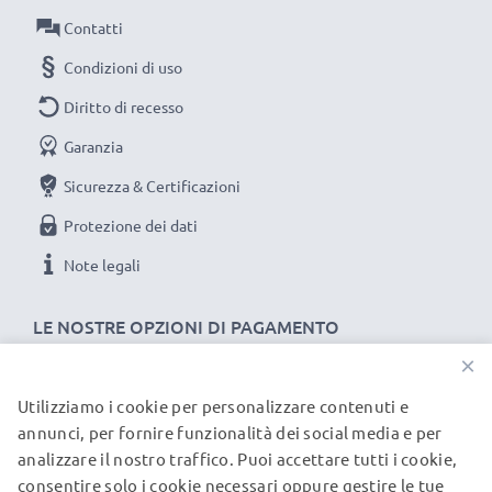
Contatti
Condizioni di uso
Diritto di recesso
Garanzia
Sicurezza & Certificazioni
Protezione dei dati
Note legali
LE NOSTRE OPZIONI DI PAGAMENTO
×
Utilizziamo i cookie per personalizzare contenuti e
I NOSTRI PARTNER DI SPEDIZIONE
annunci, per fornire funzionalità dei social media e per
analizzare il nostro traffico. Puoi accettare tutti i cookie,
consentire solo i cookie necessari oppure gestire le tue
© subtel.it 2026