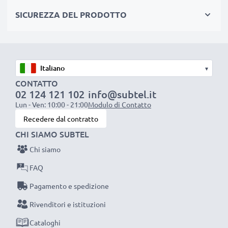
nell’Unione Europea. Per questo siamo orgogliosi di
SICUREZZA DEL PRODOTTO
fornirti una garanzia di ben 3 anni.
La scelta ecosostenibile che ti fa anche risparmiare
Sostituisci la batteria, non la macchina fotografica! È la
scelta più intelligente e più ecosostenibile che tu
▾
possa fare, efficientando e riducendo l’impatto
CONTATTO
ambientale e gli scarti superflui.
02 124 121 102
info@subtel.it
Scegli CELLONIC, scegli la lunga durata e l'efficienza,
Lun - Ven: 10:00 - 21:00
Modulo di Contatto
non fare compromessi sulla qualità: ordina ora!
Recedere dal contratto
CHI SIAMO SUBTEL
Chi siamo
FAQ
Pagamento e spedizione
Rivenditori e istituzioni
Cataloghi