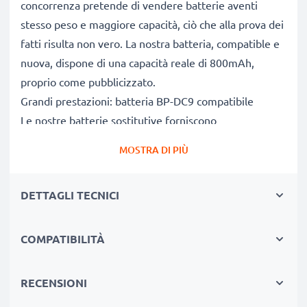
concorrenza pretende di vendere batterie aventi
stesso peso e maggiore capacità, ciò che alla prova dei
fatti risulta non vero. La nostra batteria, compatible e
nuova, dispone di una capacità reale di 800mAh,
proprio come pubblicizzato.
Grandi prestazioni: batteria BP-DC9 compatibile
Le nostre batterie sostitutive forniscono
continuamente altissime performance in termini di
MOSTRA DI PIÙ
potenza & autonomia. Le prestazioni eguagliano o
superano quelle della vecchia batteria originale Leica,
DETTAGLI TECNICI
raggiungendo un altissimo numero di cicli di carica-
scarica.
Qualità superiore & alti standard di sicurezza
COMPATIBILITÀ
Specialisti dal 2004, le nostre batterie di ricambio sono
sottoposte a rigidi e prolungati test durante l’intera
RECENSIONI
produzione, rispettando tutti i più alti standard vigenti