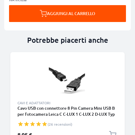
AGGIUNGI AL CARRELLO
Potrebbe piacerti anche
CAVI E ADATTATORI
Cavo USB con connettore 8 Pin Camera Mini USB B
per fotocamera Leica C C-LUX 1 C-LUX 2 D-LUX Typ
109 3 DIGI LUX 3 V-LUX 1 C-LUX 3 V-LUX Typ 114
(26 recensioni)
Filo lungo 1.5m ricarica cavetto dati in piacevole
PVC nero
8,95 €