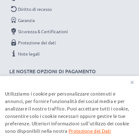
Diritto di recesso
Garanzia
Sicurezza & Certificazioni
Protezione dei dati
Note legali
LE NOSTRE OPZIONI DI PAGAMENTO
×
Utilizziamo i cookie per personalizzare contenuti e
I NOSTRI PARTNER DI SPEDIZIONE
annunci, per fornire funzionalità dei social media e per
analizzare il nostro traffico. Puoi accettare tutti i cookie,
consentire solo i cookie necessari oppure gestire le tue
© subtel.it 2026
preferenze. Ulteriori informazioni sull’utilizzo dei cookie
Tutti i prezzi includono l'IVA e sono esclusi i costi di
spedizione. Si prega di notare che tutti i marchi menzionati
sono disponibili nella nostra
Protezione dei Dati
sono marchi registrati dei rispettivi proprietari e sono citati