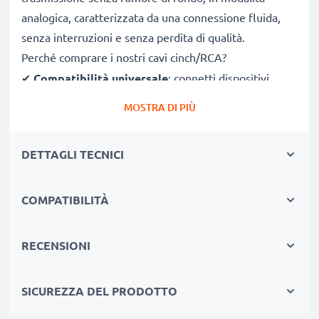
analogica, caratterizzata da una connessione fluida,
senza interruzioni e senza perdita di qualità.
Perché comprare i nostri cavi cinch/RCA?
✔
Compatibilità universale
: connetti dispositivi
aventi porte RCA/cinch/phone
MOSTRA DI PIÙ
✔
Qualità audio-video premium
: suono nitido e
impeccabile + qualità video ricca di contrasti
DETTAGLI TECNICI
✔
Connettori a presa sicura
: connettori precisi, che
non ballano nelle porte cinch
✔
COMPATIBILITÀ
Manifattura resistente
: costruito per durare a
lungo con prestazioni di qualità
RECENSIONI
Compatibile al 100%
con con collegamento Cinch
(giallo (video) / bianco (audio a sinistra) - rosso (audio
SICUREZZA DEL PRODOTTO
destra))