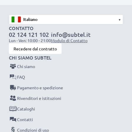
con collegamento Cinch ((giallo (video) / bianco (audio
mono))
con collegamento SCART (solo con adattatore, che
▾
non è incluso in questa confezione)
CONTATTO
02 124 121 102
info@subtel.it
Lun - Ven: 10:00 - 21:00
Modulo di Contatto
Perfetto per:
Recedere dal contratto
✔ Sistemi audio & Home entertainment
CHI SIAMO SUBTEL
✔ Consolle giochi
Chi siamo
✔ TVs & proiettori
✔ Lettori DVD & Blu-ray
FAQ
✔ Amplificatori & subwoofer
Pagamento e spedizione
Rivenditori e istituzioni
Vuoi migliorare il suono della tua TV o l’impianto
stereo? I nostri cavi RCA ti aiuteranno! Ordina ora,
Cataloghi
avrai 3 anni di garanzia.
Contatti
Condizioni di uso