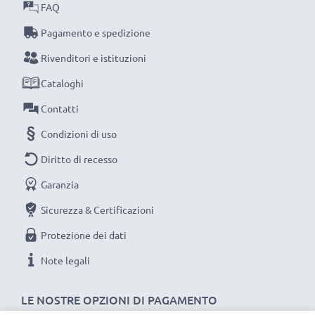
FAQ
INTERFACCIA - CAVETTO USB MARCATO
CELLONIC PER
Huawei P8Lite, Huawei P Smart 2019,
Pagamento e spedizione
Huawei P10 Lite, Huawei P Smart, Huawei P8
Rivenditori e istituzioni
Materiale del Cavo: PVC
Cataloghi
Materiale del Connettore: PVC
Collegamento 1: Micro USB
Contatti
Collegamento 2: USB A
Condizioni di uso
Versione: 2.0
Diritto di recesso
Velocità di trasferimento (max): 480 MBit/s - USB 2.0
Garanzia
Corrente di carica: 1A
Lunghezza Cavo: 1m
Sicurezza & Certificazioni
Colore: nero
Protezione dei dati
Note legali
Un cavo usb dati / ricarica dall'ottimo rapporto
qualità-prezzo!
LE NOSTRE OPZIONI DI PAGAMENTO