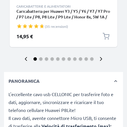
CARICABATTERIE E ALIMENTATORI
Caricabatteria per Huawei Y3 / Y5 / Y6 / Y7 / Y7 Pro
/ P7 Lite / P8, P8 Lite / P9 Lite / Honor 8x, 5W 1A /
1000mA Caricatore 1.1m con spina europea
(35 recensioni)
14,95 €
PANORAMICA
L'eccellente cavo usb CELLONIC per trasferire foto e
dati, aggiornare, sincronizzare e ricaricare il tuo
telefono cellulare Huawei P8Lite!
Il cavo dati, avente connettore Micro USB, ti consente
di trasferire alla
Velocità di trasferimento (max):