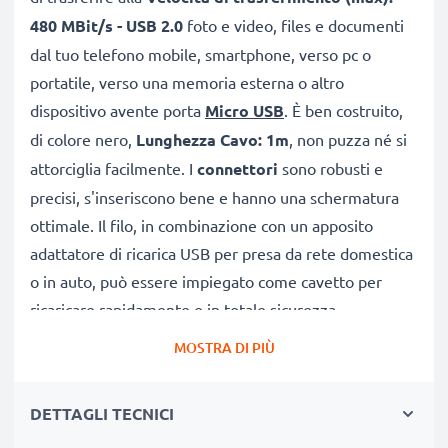
480 MBit/s - USB 2.0
foto e video, files e documenti
dal tuo telefono mobile, smartphone, verso pc o
portatile, verso una memoria esterna o altro
dispositivo avente porta
Micro USB
. È ben costruito,
di colore nero,
Lunghezza Cavo: 1m
, non puzza né si
attorciglia facilmente. I
connettori
sono robusti e
precisi, s'inseriscono bene e hanno una schermatura
ottimale. Il filo, in combinazione con un apposito
adattatore di ricarica USB per presa da rete domestica
o in auto, può essere impiegato come cavetto per
ricaricare rapidamente e in totale sicurezza.
MOSTRA DI PIÙ
CAVETTO USB DI RICAMBIO PER COLLEGARE IL
TELEFONO A PC
DETTAGLI TECNICI
★
per scaricare e
trasferire foto
, video e documenti