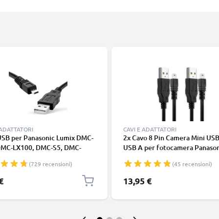
 ADATTATORI
CAVI E ADATTATORI
USB per Panasonic Lumix DMC-
2x Cavo 8 Pin Camera Mini USB
DMC-LX100, DMC-S5, DMC-
USB A per fotocamera Panason
, DMC-FZ1000, DMC-GM5,
Lumix S5 LX100 FZ1000 GH4 S
(729 recensioni)
(45 recensioni)
M1, DMC-FZ200, DMC-TZ5,
FZ150 FZ300 GF1 G7 GF6 GX1
X7, DMC-GF6, DMC-SZ10,
LX5 G70 GX7 GM5 1A cavetto d
€
13,95 €
7, DMC-S1, DMC-GH4, DMC-
ricarica K1HA08AD0001 -0002
DMC-LX5, DMC-TZ60, DMC-
K1HA08CD0007 -0013, nero, 
 DMC-LX3 - 1.5m, DMW-USBC1
1.5m marca CELLONIC
ati e Ricarica