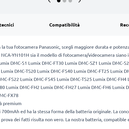
tecnici
Compatibilità
Rec
n la tua fotocamera Panasonic, scegli maggiore durata e potenza
 NCA-YN101H sia il modello di fotocamera/videocamera siano incl
 Lumix DMC-S1 Lumix DMC-FT30 Lumix DMC-SZ1 Lumix DMC-S
 Lumix DMC-TS20 Lumix DMC-FS40 Lumix DMC-FT25 Lumix D
DMC-FS22 Lumix DMC-FS45 Lumix DMC-TS25 Lumix DMC-FH4 
80 Lumix DMC-FH2 Lumix DMC-FH27 Lumix DMC-FH6 Lumix 
DMC-FX78
ità premium
 700mAh ed ha la stessa forma della batteria originale. La con
 prova dei fatti risulta non vero. La nostra batteria, compatible 