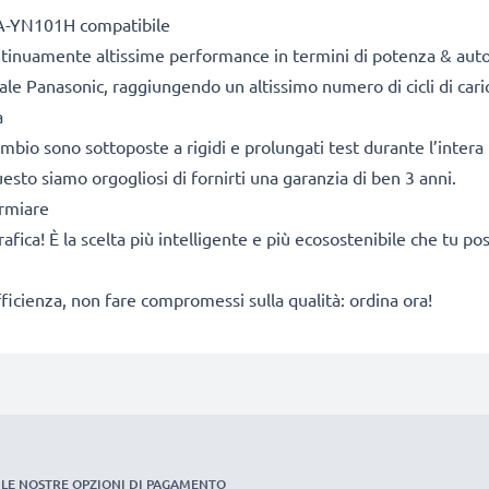
A-YN101H compatibile
ontinuamente altissime performance in termini di potenza & aut
ale Panasonic, raggiungendo un altissimo numero di cicli di caric
a
cambio sono sottoposte a rigidi e prolungati test durante l’intera 
sto siamo orgogliosi di fornirti una garanzia di ben 3 anni.
armiare
rafica! È la scelta più intelligente e più ecosostenibile che tu p
fficienza, non fare compromessi sulla qualità: ordina ora!
LE NOSTRE OPZIONI DI PAGAMENTO