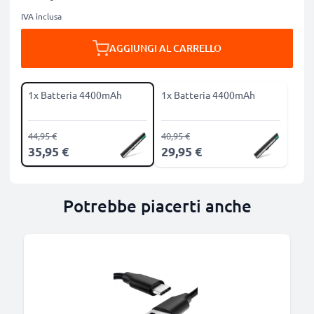
IVA inclusa
AGGIUNGI AL CARRELLO
1x Batteria 4400mAh
1x Batteria 4400mAh
44,95 €
40,95 €
35,95 €
29,95 €
Potrebbe piacerti anche
B