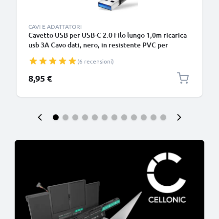
CAVI E ADATTATORI
Cavetto USB per USB-C 2.0 Filo lungo 1,0m ricarica
usb 3A Cavo dati, nero, in resistente PVC per
smartphone (Samsung, Huawei, Google Pixel),
(6 recensioni)
fotocamera Canon, Panasonic Lumix, Sony
connettore tipo C
8,95 €