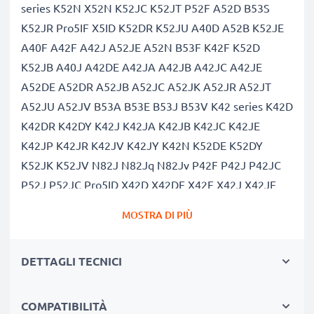
series K52N X52N K52JC K52JT P52F A52D B53S
K52JR Pro5IF X5ID K52DR K52JU A40D A52B K52JE
A40F A42F A42J A52JE A52N B53F K42F K52D
K52JB A40J A42DE A42JA A42JB A42JC A42JE
A52DE A52DR A52JB A52JC A52JK A52JR A52JT
A52JU A52JV B53A B53E B53J B53V K42 series K42D
K42DR K42DY K42J K42JA K42JB K42JC K42JE
K42JP K42JR K42JV K42JY K42N K52DE K52DY
K52JK K52JV N82J N82Jq N82Jv P42F P42J P42JC
P52J P52JC Pro5ID X42D X42DE X42F X42J X42JE
X42JR X42N A40 series A40JE A40JP A40N A42
MOSTRA DI PIÙ
series A42D A42JK A42Jr A42JV A42JY A42JZ A42N
A52DY B53 B53 series K42DE K42JK K42JZ K62 series
DETTAGLI TECNICI
K62F K62J K62JR N82 series P42 series P52 series
Pro5IN Pro5KF Pro67 series X42 series X42JA X42JC
X42JV X42JY X5I series X67 series A40DE A40DQ
COMPATIBILITÀ