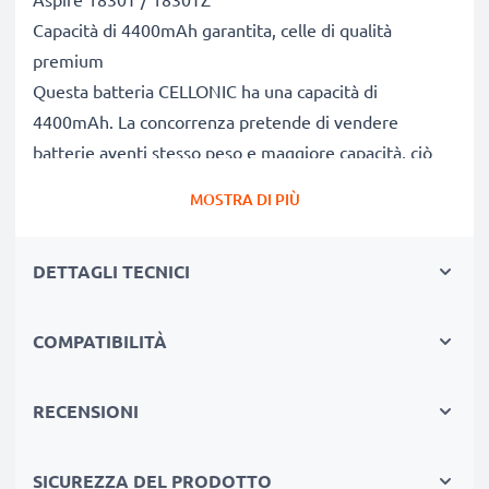
Capacità di 4400mAh garantita, celle di qualità
premium
Questa batteria CELLONIC ha una capacità di
4400mAh. La concorrenza pretende di vendere
batterie aventi stesso peso e maggiore capacità, ciò
che alla prova dei fatti risulta non vero. La nostra
MOSTRA DI PIÙ
batteria, compatible e nuova, dispone di una capacità
reale di 4400mAh, proprio come pubblicizzato.
DETTAGLI TECNICI
Grandi prestazioni: batteria AL10C31 compatibile
Le nostre batterie sostitutive forniscono
continuamente altissime performance in termini di
COMPATIBILITÀ
potenza & autonomia. Le prestazioni eguagliano o
superano quelle della vecchia batteria originale Acer,
RECENSIONI
raggiungendo un altissimo numero di cicli di carica-
scarica. Usa il tuo pc portatile senza più l'ansia di
SICUREZZA DEL PRODOTTO
doverlo ricaricare.