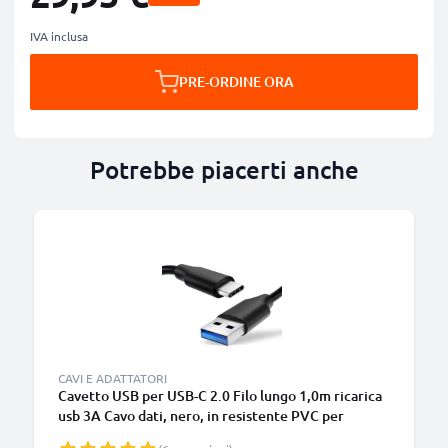
IVA inclusa
PRE-ORDINE ORA
Potrebbe piacerti anche
B
CAVI E ADATTATORI
Cavetto USB per USB-C 2.0 Filo lungo 1,0m ricarica
usb 3A Cavo dati, nero, in resistente PVC per
smartphone (Samsung, Huawei, Google Pixel),