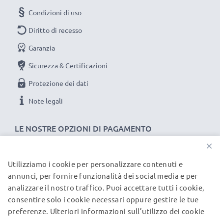
Condizioni di uso
Diritto di recesso
Garanzia
Sicurezza & Certificazioni
Protezione dei dati
Note legali
LE NOSTRE OPZIONI DI PAGAMENTO
×
Utilizziamo i cookie per personalizzare contenuti e
I NOSTRI PARTNER DI SPEDIZIONE
annunci, per fornire funzionalità dei social media e per
analizzare il nostro traffico. Puoi accettare tutti i cookie,
consentire solo i cookie necessari oppure gestire le tue
© subtel.it 2026
preferenze. Ulteriori informazioni sull’utilizzo dei cookie
Tutti i prezzi includono l'IVA e sono esclusi i costi di