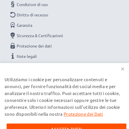
Condizioni di uso
Diritto di recesso
Garanzia
Sicurezza & Certificazioni
Protezione dei dati
Note legali
×
LE NOSTRE OPZIONI DI PAGAMENTO
Utilizziamo i cookie per personalizzare contenuti e
annunci, per fornire funzionalità dei social media e per
analizzare il nostro traffico. Puoi accettare tutti i cookie,
I NOSTRI PARTNER DI SPEDIZIONE
consentire solo i cookie necessari oppure gestire le tue
preferenze. Ulteriori informazioni sull’utilizzo dei cookie
sono disponibili nella nostra
Protezione dei Dati
© subtel.it 2026
Tutti i prezzi includono l'IVA e sono esclusi i costi di
spedizione. Si prega di notare che tutti i marchi menzionati