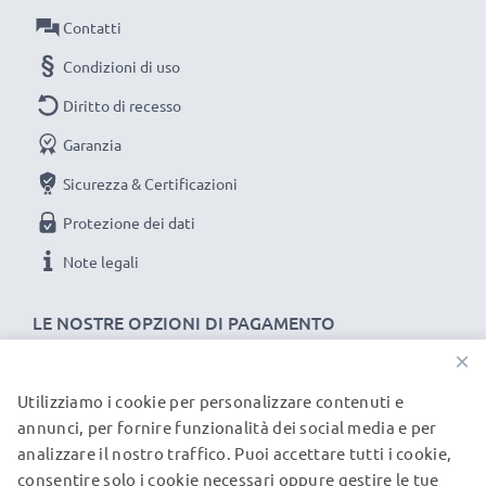
Contatti
Materiale del Connettore: PVC
Collegamento 1: 8 Pin Camera Mini USB B
Condizioni di uso
Collegamento 2: USB A
Diritto di recesso
Versione: 2.0
Garanzia
Velocità di trasferimento (max): 480 MBit/s - USB 2.0
Lunghezza Cavo: 1.5m
Sicurezza & Certificazioni
Colore: nero
Protezione dei dati
Note legali
Un cavo usb dati / ricarica dall'ottimo rapporto qualità-
prezzo!
LE NOSTRE OPZIONI DI PAGAMENTO
×
★
3 anni di garanzia
★
subtel significa qualità certificata, per questo diamo 3
Utilizziamo i cookie per personalizzare contenuti e
I NOSTRI PARTNER DI SPEDIZIONE
annunci, per fornire funzionalità dei social media e per
anni di garanzia
analizzare il nostro traffico. Puoi accettare tutti i cookie,
consentire solo i cookie necessari oppure gestire le tue
© subtel.it 2026