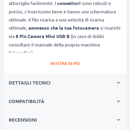
attorciglia facilmente. I
connettori
sono robusti e
precisi, s'inseriscono bene e hanno una schermatura
ottimale. Il filo ricarica a una velocità di ricarica
ottimale,
ammesso che la tua fotocamera
si ricarichi
via
8 Pin Camera Mini USB B
(in caso di dubbi
consultare il manuale della propria macchina
fotografica).
MOSTRA DI PIÙ
CAVETTO USB SOSTITUTIVO, CONNETTE UNA
FOTOCAMERA
COL PC O LAPTOP
DETTAGLI TECNICI
★
per scaricare e
trasferire foto
, video e file da
fotocamera Optio S verso PC
COMPATIBILITÀ
★ sincronizzare,
aggiornare firmware
o software
della tua macchina fotografica Pentax
★
Velocità di trasferimento (max): 480 MBit/s -
RECENSIONI
USB 2.0