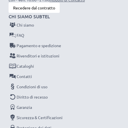
ambientale e gli scarti superflui.
Recedere dal contratto
Scegli CELLONIC, scegli la lunga durata e l'efficienza,
CHI SIAMO SUBTEL
non fare compromessi sulla qualità: ordina ora!
Chi siamo
FAQ
Pagamento e spedizione
Rivenditori e istituzioni
Cataloghi
Contatti
Condizioni di uso
Diritto di recesso
Garanzia
Sicurezza & Certificazioni
Protezione dei dati