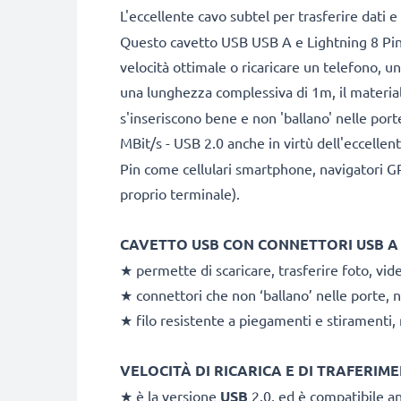
L'eccellente cavo subtel per trasferire dati 
Questo cavetto USB USB A e Lightning 8 Pin c
velocità ottimale o ricaricare un telefono, un
una lunghezza complessiva di 1m, il materiale
s'inseriscono bene e non 'ballano' nelle port
MBit/s - USB 2.0 anche in virtù dell'eccellen
Pin come cellulari smartphone, navigatori GPS
proprio terminale).
CAVETTO USB CON CONNETTORI USB A e 
★ permette di scaricare, trasferire foto, vide
★ connettori che non ‘ballano’ nelle porte, 
★ filo resistente a piegamenti e stiramenti, n
VELOCITÀ DI RICARICA E DI TRAFERIME
★ è la versione
USB
2.0, ed è compatibile an