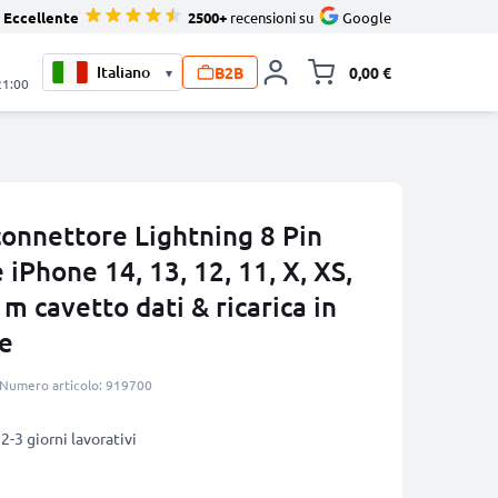
Eccellente
2500+
recensioni su
Google
B2B
0,00 €
▾
Alli
21:00
connettore Lightning 8 Pin
iPhone 14, 13, 12, 11, X, XS,
 1m cavetto dati & ricarica in
re
Numero articolo: 919700
2-3 giorni lavorativi