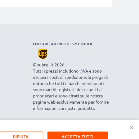
I NOSTRI PARTNER DI SPEDIZIONE
© subtel.it 2026
Tutti i prezzi includono l'IVA e sono
esclusi i costi di spedizione. Si prega di
notare che tutti i marchi menzionati
sono marchi registrati dei rispettivi
proprietari e sono citati sulle nostre
pagine web esclusivamente per fornire
informazioni sui nostri prodotti.
×
RIFIUTA
ACCETTA TUTTI