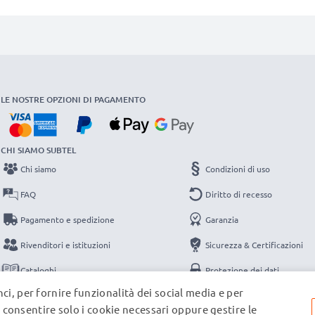
LE NOSTRE OPZIONI DI PAGAMENTO
CHI SIAMO SUBTEL
Chi siamo
Condizioni di uso
FAQ
Diritto di recesso
Pagamento e spedizione
Garanzia
Rivenditori e istituzioni
Sicurezza & Certificazioni
Cataloghi
Protezione dei dati
ci, per fornire funzionalità dei social media e per
Contatti
Note legali
e, consentire solo i cookie necessari oppure gestire le