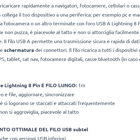
e ricaricare rapidamente a navigatori, fotocamere, cellulari o cas
ollega il tuo dispositivo a una periferica: per esempio pc e mac
a fotocamera o un altro terminate con foro USB A Lightning 8 Pin.
 non puzza, è piacevole al tatto e non si attorciglia facilmente.
e. Il filo USB A permette una trasmissione sicura e rapida di dat
te
schermatura
dei connettori. Il filo ricarica a tutti i dispositi
, tablet, sat nav, fotocamere digitali, casse bluetooth (in caso 
Lightning 8 Pin E FILO LUNGO:
1m
o e file, aggiornare, sincronizzare
né si logorano se staccati e attaccati frequentemente
on si aggroviglia, piacevole al tatto
NTO OTTIMALE DEL FILO USB subtel
che con versioni USB inferiori