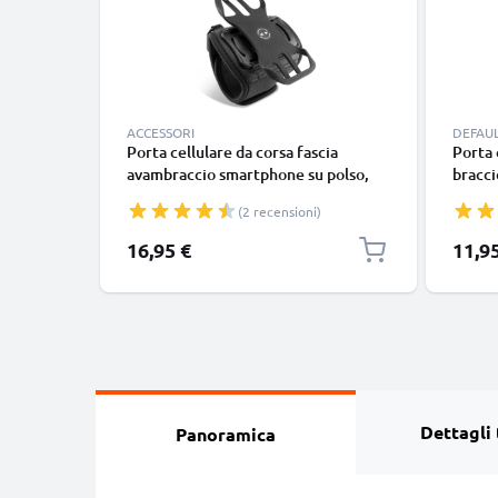
ACCESSORI
DEFAU
Porta cellulare da corsa fascia
Porta 
avambraccio smartphone su polso,
bracci
per braccio dai 16 ai 27 cm di
bracci
(2 recensioni)
cirocnferenza, per telefoni dai 4,5 ai
cirocn
7 pollici con 1 scompartimento per
pollic
16,95 €
11,9
carta di credito
1 per 
Dettagli 
Panoramica