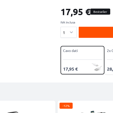
17,95 €
Bestseller
IVA inclusa
Quantità
Cavo dati
2x 
17,95 €
28
-12%