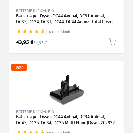
BATTERIE DI RICAMBIO
Batteria per Dyson DC44 Animal, DC31 Animal,
DC35, DC34, DC31, DC44, DC44 Animal Total Clean
2000mAh - Adatto solo per il tipo A - Batteria a
(16 recensioni)
incastro - di CELLONIC
Prezzo speciale
43,95 €
Prezzo normale
54,95 €
-20%
BATTERIE DI RICAMBIO
Batteria per Dyson DC44 Animal, DC34 Animal,
DC45, DC35, DC34, DC35 Multi Floor (Dyson 202932-
05) 2000mAh - tipo B - Batteria con viti - di CELLONIC
(69 recensioni)