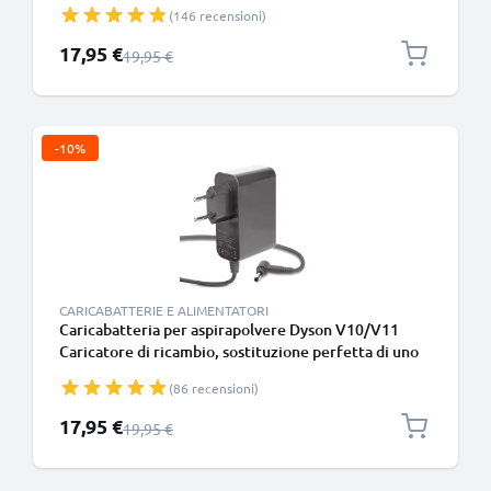
guasto o smarrito, compatibile al 100% col tuo
(146 recensioni)
aspiratore
Prezzo speciale
17,95 €
Prezzo normale
19,95 €
-10%
CARICABATTERIE E ALIMENTATORI
Caricabatteria per aspirapolvere Dyson V10/V11
Caricatore di ricambio, sostituzione perfetta di uno
guasto o smarrito, compatibile al 100% col tuo
(86 recensioni)
aspiratore
Prezzo speciale
17,95 €
Prezzo normale
19,95 €