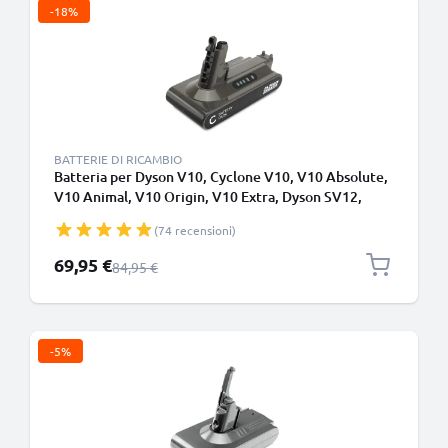
-18%
BATTERIE DI RICAMBIO
Batteria per Dyson V10, Cyclone V10, V10 Absolute,
V10 Animal, V10 Origin, V10 Extra, Dyson SV12,
SV27 3000mAh - Adatto solo per il tipo B - Batteria
(74 recensioni)
con viti - di CELLONIC
Prezzo speciale
69,95 €
Prezzo normale
84,95 €
-5%