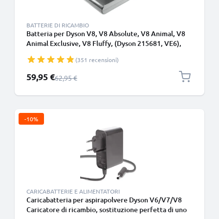
BATTERIE DI RICAMBIO
Batteria per Dyson V8, V8 Absolute, V8 Animal, V8
Animal Exclusive, V8 Fluffy, (Dyson 215681, VE6),
SV10, SV25 3000mAh di CELLONIC - Batteria con viti
(351 recensioni)
Prezzo speciale
59,95 €
Prezzo normale
62,95 €
-10%
CARICABATTERIE E ALIMENTATORI
Caricabatteria per aspirapolvere Dyson V6/V7/V8
Caricatore di ricambio, sostituzione perfetta di uno