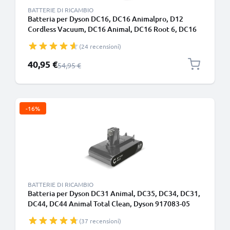
BATTERIE DI RICAMBIO
Batteria per Dyson DC16, DC16 Animalpro, D12
Cordless Vacuum, DC16 Animal, DC16 Root 6, DC16
Issey Miyake, DC16 Handheld 1500mAh di CELLONIC
(24 recensioni)
Prezzo speciale
40,95 €
Prezzo normale
54,95 €
-16%
BATTERIE DI RICAMBIO
Batteria per Dyson DC31 Animal, DC35, DC34, DC31,
DC44, DC44 Animal Total Clean, Dyson 917083-05
1500mAh - Adatto solo per il tipo A - Batteria a
(37 recensioni)
incastro - di CELLONIC