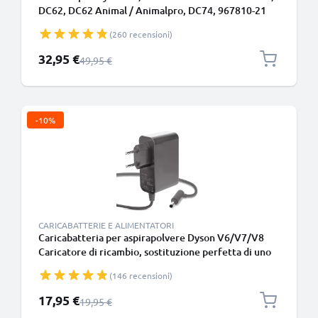
DC62, DC62 Animal / Animalpro, DC74, 967810-21
Type B - Batteria con viti 2000mAh di CELLONIC
(260 recensioni)
Prezzo speciale
32,95 €
Prezzo normale
49,95 €
-10%
CARICABATTERIE E ALIMENTATORI
Caricabatteria per aspirapolvere Dyson V6/V7/V8
Caricatore di ricambio, sostituzione perfetta di uno
guasto o smarrito, compatibile al 100% col tuo
(146 recensioni)
aspiratore
Prezzo speciale
17,95 €
Prezzo normale
19,95 €