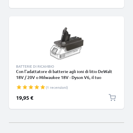
BATTERIE DI RICAMBIO
Con l'adattatore di batterie agli ioni di litio DeWalt
18V / 20V o Milwaukee 18V - Dyson V6, il tuo
aspirapolvere disporrà sempre della potenza
(1 recensioni)
necessaria per le sessioni di pulizia profonda
19,95 €