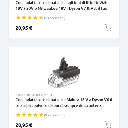
Con l'adattatore di batterie agli ioni di litio DeWalt
18V / 20V o Milwaukee 18V - Dyson V7 & V8, il tuo
aspirapolvere disporrà sempre della potenza
(5 recensioni)
necessaria per le sessioni di pulizia profonda
20,95 €
BATTERIE DI RICAMBIO
Con l'adattatore di batterie Makita 18 V a Dyson V6 il
tuo aspirapolvere disporrà sempre della potenza
necessaria per le sessioni di pulizia profonda
(9 recensioni)
20,95 €