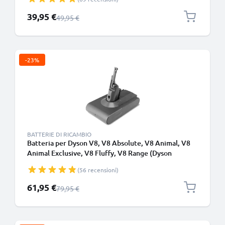
Prezzo speciale
39,95 €
Prezzo normale
49,95 €
-23%
BATTERIE DI RICAMBIO
Batteria per Dyson V8, V8 Absolute, V8 Animal, V8
Animal Exclusive, V8 Fluffy, V8 Range (Dyson
215681), SV10, SV25 4000mAh di CELLONIC
(56 recensioni)
Prezzo speciale
61,95 €
Prezzo normale
79,95 €