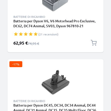
BATTERIE DI RICAMBIO
Batteria per Dyson V6, V6 Motorhead Pro Exclusive,
DC62, DC74 Animal, SV03, Dyson 967810-21
4000mAh di CELLONIC - Batteria con viti (Non
(21 recensioni)
compatibile con il caricabatterie da muro)
Prezzo speciale
62,95 €
Prezzo normale
74,95 €
-17%
BATTERIE DI RICAMBIO
Batteria per Dyson DC45, DC34, DC34 Animal, DC44
Animal, DC31 Animal, DC35, DC35 Multi Floor, DC56