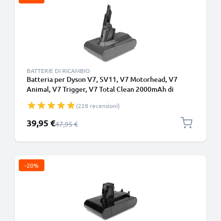
BATTERIE DI RICAMBIO
Batteria per Dyson V7, SV11, V7 Motorhead, V7
Animal, V7 Trigger, V7 Total Clean 2000mAh di
CELLONIC - Batteria con viti
(228 recensioni)
Prezzo speciale
39,95 €
Prezzo normale
47,95 €
-20%