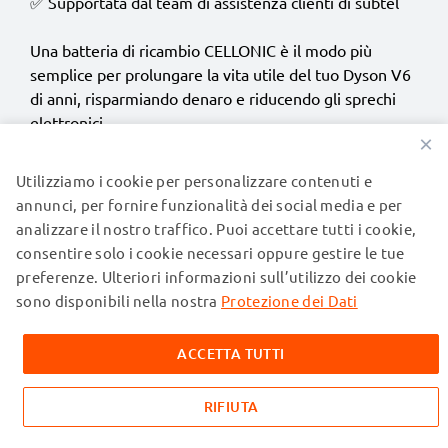
✅ Supportata dal team di assistenza clienti di subtel
Una batteria di ricambio CELLONIC è il modo più
semplice per prolungare la vita utile del tuo Dyson V6
di anni, risparmiando denaro e riducendo gli sprechi
elettronici.
Ordina la tua batteria compatibile Dyson V6
direttamente su subtel con consegna in 2–4 giorni
lavorativi, 30 giorni soddisfatti o rimborsati e 36 mesi
di garanzia.
Come sostituire la batteria del tuo
Dyson V6
Sostituire la batteria del tuo Dyson V6 è rapido e
semplice: