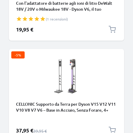
Con l'adattatore di batterie agli ioni di litio DeWalt
18V / 20V o Milwaukee 18V - Dyson V6, il tuo
aspirapolvere disporrà sempre della potenza
(1 recensioni)
necessaria per le sessioni di pulizia profonda
19,95 €
-5%
CELLONIC Supporto da Terra per Dyson V15 V12 V11
V10 V8 V7 V6 – Base in Acciaio, Senza Forare, 4+
Accessori, Torre 1265mm
Prezzo speciale
37,95 €
Prezzo normale
39,95 €