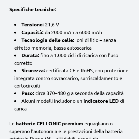
Specifiche tecniche:
Tensione:
21,6 V
Capacità:
da 2000 mAh a 6000 mAh
Tecnologia delle celle:
Ioni di litio – senza
effetto memoria, bassa autoscarica
Durata:
fino a 1.000 cicli di ricarica con l’uso
corretto
Sicurezza:
certificata CE e RoHS, con protezione
integrata contro sovraccarico, surriscaldamento e
cortocircuiti
Peso:
circa 370–480 g a seconda della capacità
Alcuni modelli includono un
indicatore LED
di
carica
Le
batterie CELLONIC premium
eguagliano o
superano l’autonomia e le prestazioni della batteria
originale Dyson V6 – affidabili, esenti da