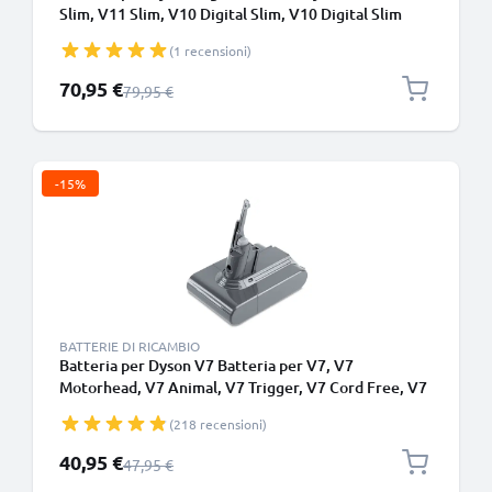
Slim, V11 Slim, V10 Digital Slim, V10 Digital Slim
Fluffy Extra (Dyson SV18) 2500mAh di CELLONIC -
(1 recensioni)
Batteria a incastro
Prezzo speciale
70,95 €
Prezzo normale
79,95 €
-15%
BATTERIE DI RICAMBIO
Batteria per Dyson V7 Batteria per V7, V7
Motorhead, V7 Animal, V7 Trigger, V7 Cord Free, V7
Total Clean, SV11 Type B (Dyson 968670-02) (21.6V,
(218 recensioni)
2500mAh) di CELLONIC - Batteria con viti
Prezzo speciale
40,95 €
Prezzo normale
47,95 €