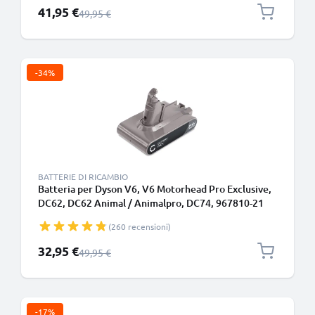
Prezzo speciale
41,95 €
Prezzo normale
49,95 €
-34%
BATTERIE DI RICAMBIO
Batteria per Dyson V6, V6 Motorhead Pro Exclusive,
DC62, DC62 Animal / Animalpro, DC74, 967810-21
Type B - Batteria con viti 2000mAh di CELLONIC
(260 recensioni)
Prezzo speciale
32,95 €
Prezzo normale
49,95 €
-17%