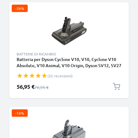
-26%
BATTERIE DI RICAMBIO
Batteria per Dyson Cyclone V10, V10, Cyclone V10
Absolute, V10 Animal, V10 Origin, Dyson SV12, SV27
2500mAh - Adatto solo per il tipo B - Batteria con viti
(32 recensioni)
- di CELLONIC
Prezzo speciale
56,95 €
Prezzo normale
76,95 €
-16%