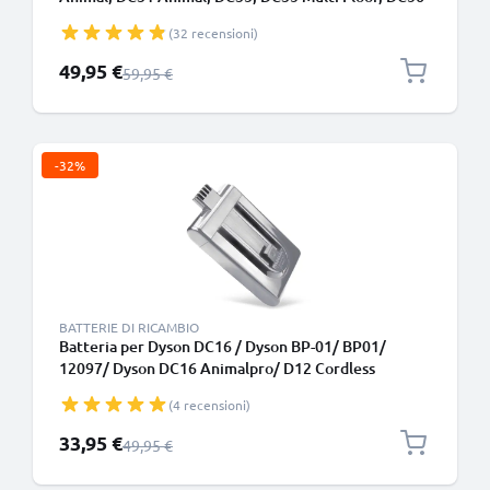
2500mAh di CELLONIC - Batteria con viti
(32 recensioni)
Prezzo speciale
49,95 €
Prezzo normale
59,95 €
-32%
BATTERIE DI RICAMBIO
Batteria per Dyson DC16 / Dyson BP-01/ BP01/
12097/ Dyson DC16 Animalpro/ D12 Cordless
Vacuum 1400mAh di CELLONIC
(4 recensioni)
Prezzo speciale
33,95 €
Prezzo normale
49,95 €