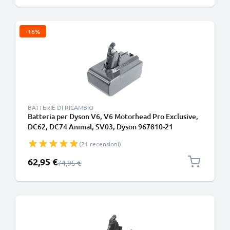
-16%
BATTERIE DI RICAMBIO
Batteria per Dyson V6, V6 Motorhead Pro Exclusive,
DC62, DC74 Animal, SV03, Dyson 967810-21
4000mAh di CELLONIC - Batteria con viti (Non
(21 recensioni)
compatibile con il caricabatterie da muro)
Prezzo speciale
62,95 €
Prezzo normale
74,95 €