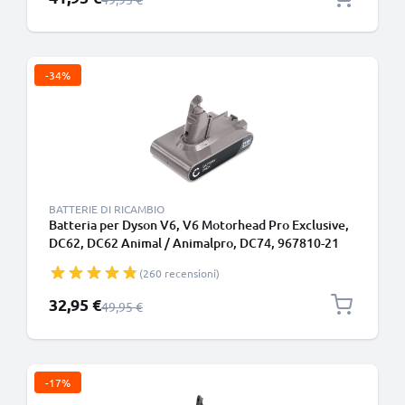
-34%
BATTERIE DI RICAMBIO
Batteria per Dyson V6, V6 Motorhead Pro Exclusive,
DC62, DC62 Animal / Animalpro, DC74, 967810-21
Type B - Batteria con viti 2000mAh di CELLONIC
(260 recensioni)
Prezzo speciale
32,95 €
Prezzo normale
49,95 €
-17%