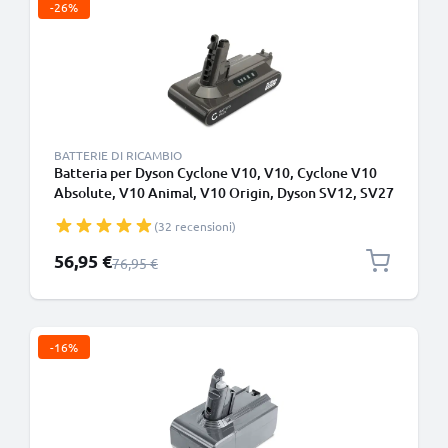
-26%
BATTERIE DI RICAMBIO
Batteria per Dyson Cyclone V10, V10, Cyclone V10
Absolute, V10 Animal, V10 Origin, Dyson SV12, SV27
2500mAh - Adatto solo per il tipo B - Batteria con viti
(32 recensioni)
- di CELLONIC
Prezzo speciale
56,95 €
Prezzo normale
76,95 €
-16%