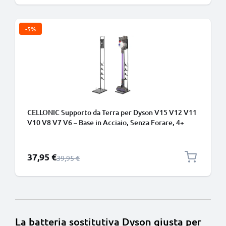
-5%
CELLONIC Supporto da Terra per Dyson V15 V12 V11
V10 V8 V7 V6 – Base in Acciaio, Senza Forare, 4+
Accessori, Torre 1265mm
Prezzo speciale
37,95 €
Prezzo normale
39,95 €
La batteria sostitutiva Dyson giusta per