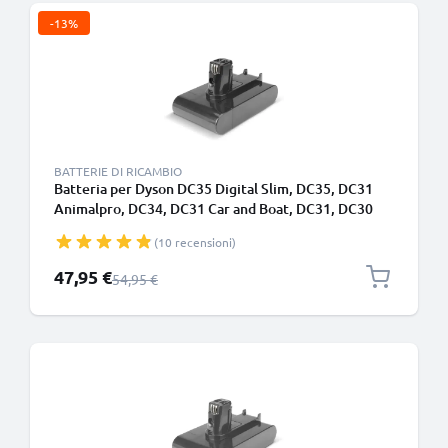
-13%
BATTERIE DI RICAMBIO
Batteria per Dyson DC35 Digital Slim, DC35, DC31
Animalpro, DC34, DC31 Car and Boat, DC31, DC30
1500mAh - Adatto solo per il tipo A - Batteria a
(10 recensioni)
incastro - di CELLONIC
Prezzo speciale
47,95 €
Prezzo normale
54,95 €