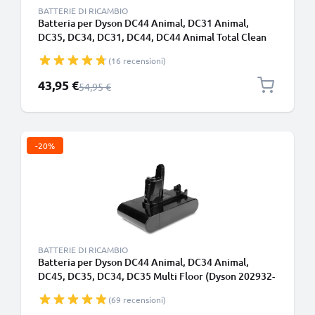
BATTERIE DI RICAMBIO
Batteria per Dyson DC44 Animal, DC31 Animal,
DC35, DC34, DC31, DC44, DC44 Animal Total Clean
2000mAh - Adatto solo per il tipo A - Batteria a
(16 recensioni)
incastro - di CELLONIC
Prezzo speciale
43,95 €
Prezzo normale
54,95 €
-20%
BATTERIE DI RICAMBIO
Batteria per Dyson DC44 Animal, DC34 Animal,
DC45, DC35, DC34, DC35 Multi Floor (Dyson 202932-
05) 2000mAh - tipo B - Batteria con viti - di CELLONIC
(69 recensioni)