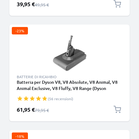
Prezzo speciale
39,95 €
Prezzo normale
49,95 €
-23%
BATTERIE DI RICAMBIO
Batteria per Dyson V8, V8 Absolute, V8 Animal, V8
Animal Exclusive, V8 Fluffy, V8 Range (Dyson
215681), SV10, SV25 4000mAh di CELLONIC
(56 recensioni)
Prezzo speciale
61,95 €
Prezzo normale
79,95 €
-18%