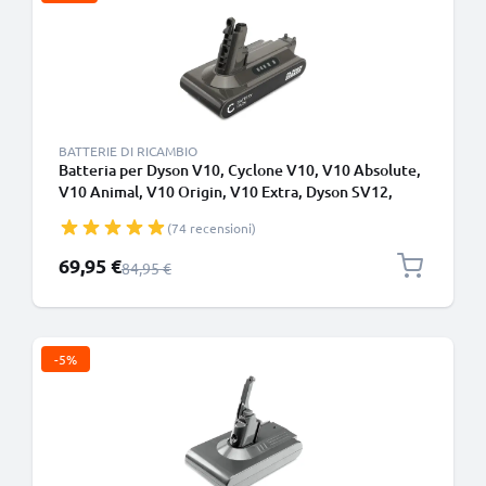
BATTERIE DI RICAMBIO
Batteria per Dyson V10, Cyclone V10, V10 Absolute,
V10 Animal, V10 Origin, V10 Extra, Dyson SV12,
SV27 3000mAh - Adatto solo per il tipo B - Batteria
(74 recensioni)
con viti - di CELLONIC
Prezzo speciale
69,95 €
Prezzo normale
84,95 €
-5%