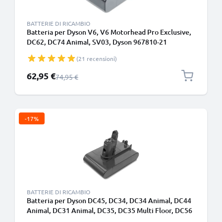
BATTERIE DI RICAMBIO
Batteria per Dyson V6, V6 Motorhead Pro Exclusive,
DC62, DC74 Animal, SV03, Dyson 967810-21
4000mAh di CELLONIC - Batteria con viti (Non
(21 recensioni)
compatibile con il caricabatterie da muro)
Prezzo speciale
62,95 €
Prezzo normale
74,95 €
-17%
BATTERIE DI RICAMBIO
Batteria per Dyson DC45, DC34, DC34 Animal, DC44
Animal, DC31 Animal, DC35, DC35 Multi Floor, DC56
2500mAh di CELLONIC - Batteria con viti