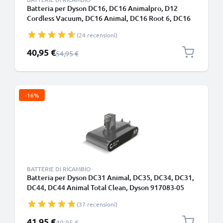
Batteria per Dyson DC16, DC16 Animalpro, D12
Cordless Vacuum, DC16 Animal, DC16 Root 6, DC16
Issey Miyake, DC16 Handheld 1500mAh di CELLONIC
(24 recensioni)
Prezzo speciale
40,95 €
Prezzo normale
54,95 €
-16%
BATTERIE DI RICAMBIO
Batteria per Dyson DC31 Animal, DC35, DC34, DC31,
DC44, DC44 Animal Total Clean, Dyson 917083-05
1500mAh - Adatto solo per il tipo A - Batteria a
(37 recensioni)
incastro - di CELLONIC
Prezzo speciale
41,95 €
Prezzo normale
49,95 €