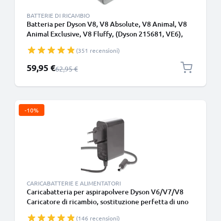
BATTERIE DI RICAMBIO
Batteria per Dyson V8, V8 Absolute, V8 Animal, V8
Animal Exclusive, V8 Fluffy, (Dyson 215681, VE6),
SV10, SV25 3000mAh di CELLONIC - Batteria con viti
(351 recensioni)
Prezzo speciale
59,95 €
Prezzo normale
62,95 €
-10%
CARICABATTERIE E ALIMENTATORI
Caricabatteria per aspirapolvere Dyson V6/V7/V8
Caricatore di ricambio, sostituzione perfetta di uno
guasto o smarrito, compatibile al 100% col tuo
(146 recensioni)