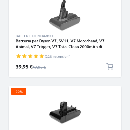
BATTERIE DI RICAMBIO
Batteria per Dyson V7, SV11, V7 Motorhead, V7
Animal, V7 Trigger, V7 Total Clean 2000mAh di
CELLONIC - Batteria con viti
(228 recensioni)
Prezzo speciale
39,95 €
Prezzo normale
47,95 €
-20%