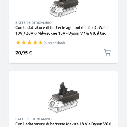
BATTERIE DI RICAMBIO
Con l'adattatore di batterie agli ioni di litio DeWalt
18V / 20V o Milwaukee 18V - Dyson V7 & V8, il tuo
aspirapolvere disporrà sempre della potenza
(5 recensioni)
necessaria per le sessioni di pulizia profonda
20,95 €
BATTERIE DI RICAMBIO
Con l'adattatore di batterie Makita 18 V a Dyson V6 il