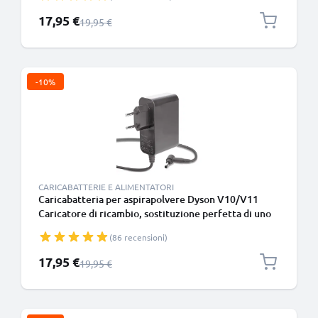
aspiratore
Prezzo speciale
17,95 €
Prezzo normale
19,95 €
-10%
CARICABATTERIE E ALIMENTATORI
Caricabatteria per aspirapolvere Dyson V10/V11
Caricatore di ricambio, sostituzione perfetta di uno
guasto o smarrito, compatibile al 100% col tuo
(86 recensioni)
aspiratore
Prezzo speciale
17,95 €
Prezzo normale
19,95 €