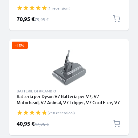
Fluffy Extra (Dyson SV18) 2500mAh di CELLONIC -
(1 recensioni)
Batteria a incastro
Prezzo speciale
70,95 €
Prezzo normale
79,95 €
-15%
BATTERIE DI RICAMBIO
Batteria per Dyson V7 Batteria per V7, V7
Motorhead, V7 Animal, V7 Trigger, V7 Cord Free, V7
Total Clean, SV11 Type B (Dyson 968670-02) (21.6V,
(218 recensioni)
2500mAh) di CELLONIC - Batteria con viti
Prezzo speciale
40,95 €
Prezzo normale
47,95 €