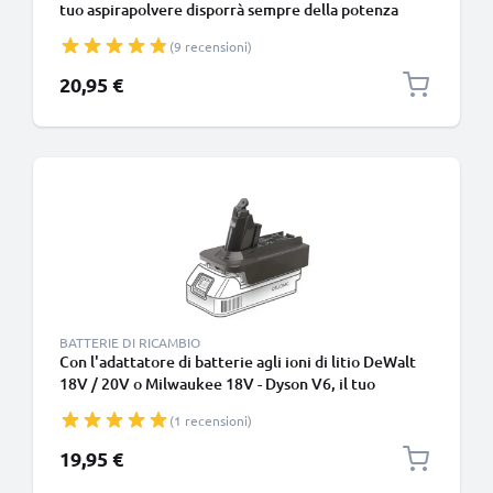
tuo aspirapolvere disporrà sempre della potenza
necessaria per le sessioni di pulizia profonda
(9 recensioni)
20,95 €
BATTERIE DI RICAMBIO
Con l'adattatore di batterie agli ioni di litio DeWalt
18V / 20V o Milwaukee 18V - Dyson V6, il tuo
aspirapolvere disporrà sempre della potenza
(1 recensioni)
necessaria per le sessioni di pulizia profonda
19,95 €