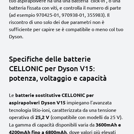
tuo aspirapolvere ha una una batteria ‘click-in’, o una
batteria fissata con viti, e controlla il numero di parte
(ad esempio 970425-01, 970938-01, 355983). Il
riscontro di uno solo dei due parametri non è
sufficiente per capire se è compatibile o meno col tuo
Dyson.
Specifiche delle batterie
CELLONIC per Dyson V15:
potenza, voltaggio e capacità
Le
batterie sostitutive CELLONIC per
aspirapolveri Dyson V15
impiegano l’avanzata
tecnologia litio-ioni, caratterizzata da una tensione
operativa di
25,2 V
(compatibile con modelli da 25 V).
La gamma di capacità disponibili varia da
3600mAh e
4200mAh fino a 6800mAh
, dove valori più elevati