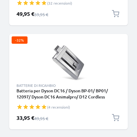
(32 recensioni)
Prezzo speciale
49,95 €
Prezzo normale
59,95 €
-32%
BATTERIE DI RICAMBIO
Batteria per Dyson DC16 / Dyson BP-01/ BP01/
12097/ Dyson DC16 Animalpro/ D12 Cordless
Vacuum 1400mAh di CELLONIC
(4 recensioni)
Prezzo speciale
33,95 €
Prezzo normale
49,95 €