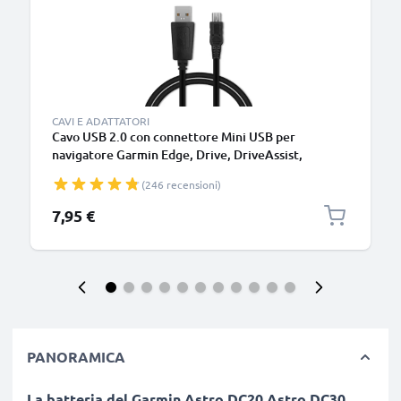
CAVI E ADATTATORI
Cavo USB 2.0 con connettore Mini USB per
navigatore Garmin Edge, Drive, DriveAssist,
DriveSmart, Nüvi, Oregon, eTrex, GPSMAP 1m
(246 recensioni)
cavetto dati & ricarica 1A in PVC nero
7,95 €
PANORAMICA
La batteria del
Garmin Astro DC20 Astro DC30